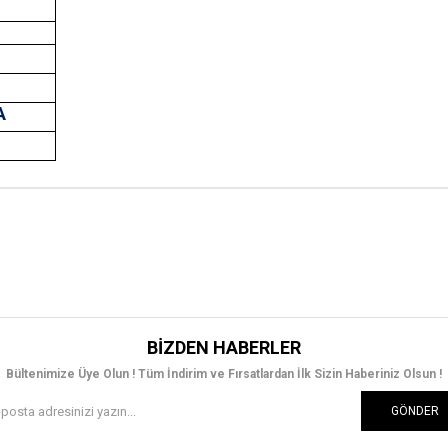
A
T
BIZDEN HABERLER
Bültenimize Üye Olun ! Tüm İndirim ve Fırsatlardan İlk Sizin Haberiniz Olsun !
GÖNDER