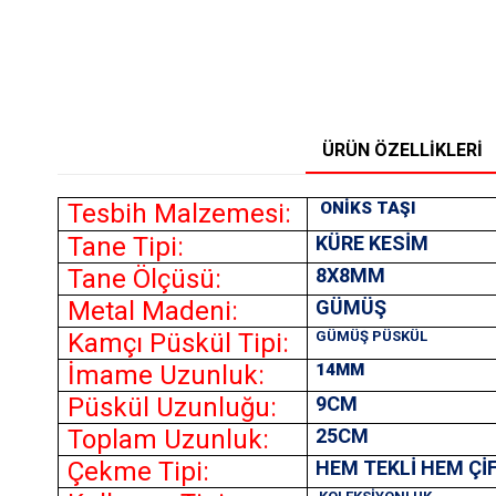
ÜRÜN ÖZELLIKLERI
Tesbih Malzemesi:
ONİKS TAŞI
Tane Tipi:
KÜRE KESİM
Tane Ölçüsü:
8X8MM
Metal Madeni:
GÜMÜŞ
Kamçı Püskül Tipi:
GÜMÜŞ PÜSKÜL
İmame Uzunluk:
14MM
Püskül Uzunluğu:
9CM
Toplam Uzunluk:
25CM
Çekme Tipi:
HEM TEKLİ HEM Çİ