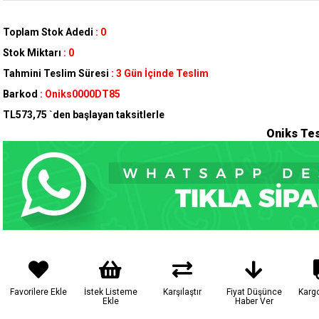
Toplam Stok Adedi
:
0
Stok Miktarı
:
0
Tahmini Teslim Süresi
:
3 Gün İçinde Teslim
Barkod
:
Oniks0000DT85
TL573,75
`den başlayan taksitlerle
Oniks Te
Favorilere Ekle
İstek Listeme
Karşılaştır
Fiyat Düşünce
Karg
Ekle
Haber Ver