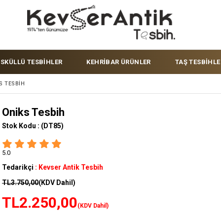
ÜSKÜLLÜ TESBİHLER
KEHRİBAR ÜRÜNLER
TAŞ TESBİHLE
S TESBIH
Oniks Tesbih
Stok Kodu :
(DT85)
5.0
Tedarikçi
:
Kevser Antik Tesbih
TL3.750,00
(KDV Dahil)
TL2.250,00
(KDV Dahil)