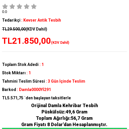
0.0
Tedarikçi
:
Kevser Antik Tesbih
TL29.500,00
(KDV Dahil)
TL21.850,00
(KDV Dahil)
Toplam Stok Adedi
:
1
Stok Miktarı
:
1
Tahmini Teslim Süresi
:
3 Gün İçinde Teslim
Barkod
:
Damla0000Yİ291
TL5.571,75
`den başlayan taksitlerle
Orijinal Damla Kehribar Tesbih
Püskülsüz:49,6 Gram
Toplam Ağırlığı:56,7 Gram
Gram Fiyatı 8 Dolar'dan Hesaplanmıştır.