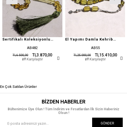
Sertifikalı Koleksiyonluk Özel Seri Damla Kehribar
El Yapımı Damla Kehribar Tesbih
AB482
AB55
TL3.870,00
TL15.410,00
TL6.500,00
TL25.000,00
T
Karşılaştır
Karşılaştır
En Çok Satılan Ürünler
BIZDEN HABERLER
Bültenimize Üye Olun ! Tüm İndirim ve Fırsatlardan İlk Sizin Haberiniz
Olsun !
GÖNDER