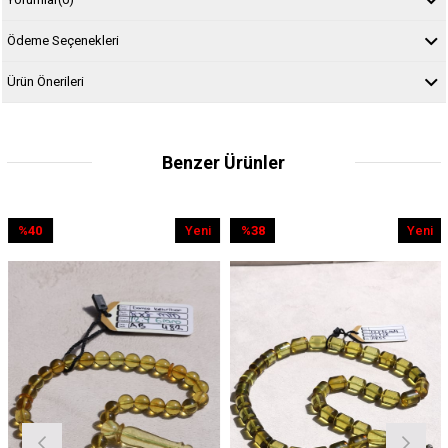
Ödeme Seçenekleri
Ürün Önerileri
Benzer Ürünler
0
Yeni
%38
Yeni
%2
im
Ürün
İndirim
Ürün
İndir
dirim
%38İndirim
%2İnd