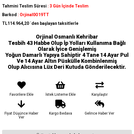
Tahmini Teslim Süresi
:
3 Gün İçinde Teslim
Barkod
:
Orjinal0O19TT
TL114.964,20
`den başlayan taksitlerle
Orjinal Osmanlı Kehribar
Tesbih 43 Habbe Olup İp Yolları Kullanıma Bağlı
Olarak İyice Genişlemiş
Yoğun Damarlı Yapıya Sahiptir 4 Tane 14 Ayar Pul
Ve 14 Ayar Altın Püskülle Kombinlenmiş
Olup Alıcısına Lüx Deri Kutuda Gönderilecektir.
Favorilere Ekle
İstek Listeme Ekle
Karşılaştır
Fiyat Düşünce Haber
Kargo Bedava
Gelince Haber Ver
Ver