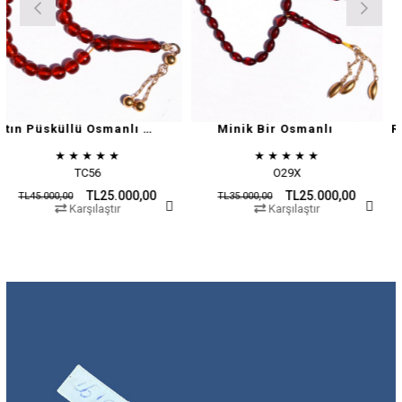
Altın Püsküllü Osmanlı Zar
Minik Bir Osmanlı
★
★
★
★
★
★
★
★
★
★
TC56
O29X
TL25.000,00
TL25.000,00
00,00
TL35.000,00
TL45.00
Karşılaştır
Karşılaştır