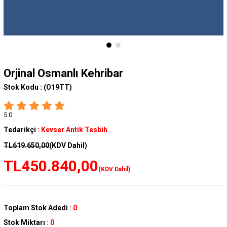
Orjinal Osmanlı Kehribar
Stok Kodu :
(O19TT)
5.0
Tedarikçi
:
Kevser Antik Tesbih
TL619.650,00
(KDV Dahil)
TL450.840,00
(KDV Dahil)
Toplam Stok Adedi
:
0
Stok Miktarı
:
0