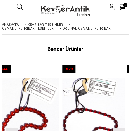
0
ANASAYFA
>
KEHRIBAR TESBIHLER
>
OSMANLI KEHRİBAR TESBİHLER
>
ORJINAL OSMANLI KEHRIBAR
Benzer Ürünler
%29
%44
İndirim
İndirim
%29İndirim
%44İndirim