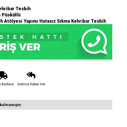
ehribar Tesbih
 Püsküllü
ih Atölyesi Yapımı Hatasız Sıkma Kehribar Tesbih
o Bedava
Gelince Haber Ver
kalmamıştır.