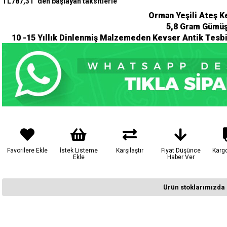
TL787,31
`den başlayan taksitlerle
Orman Yeşili Ateş K
5,8 Gram Gümüş
10 -15 Yıllık Dinlenmiş Malzemeden Kevser Antik Tesb
Favorilere Ekle
İstek Listeme
Karşılaştır
Fiyat Düşünce
Karg
Ekle
Haber Ver
Ürün stoklarımızda 