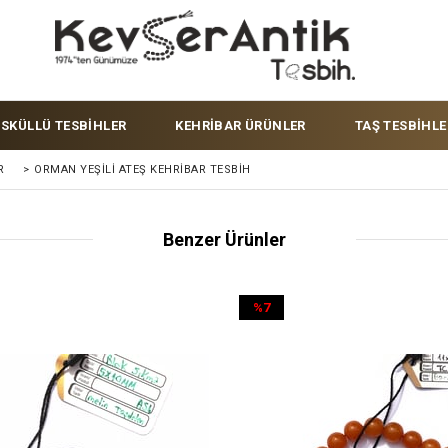
ÜSKÜLLÜ TESBİHLER
KEHRİBAR ÜRÜNLER
TAŞ TESBİHLE
R
>
ORMAN YEŞILI ATEŞ KEHRIBAR TESBIH
Benzer Ürünler
%7
İndirim
%7İndirim