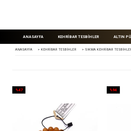
ANASAYFA
KEHRİBAR TESBİHLER
ALTIN P
ANASAYFA
>
KEHRIBAR TESBIHLER
>
SIKMA KEHRİBAR TESBİHLE
%47
%94
İndirim
İndirim
%47İndirim
%94İndirim