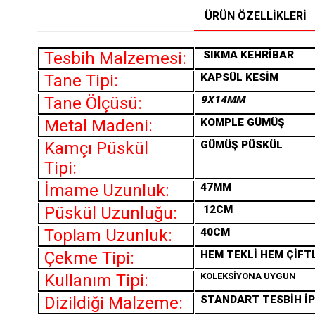
ÜRÜN ÖZELLIKLERI
Tesbih Malzemesi:
SIKMA
KEHRİBAR
Tane Tipi:
KAPSÜL KESİM
Tane Ölçüsü:
9X14MM
Metal Madeni:
KOMPLE GÜMÜŞ
Kamçı Püskül
GÜMÜŞ PÜSKÜL
Tipi:
İmame Uzunluk:
47MM
Püskül Uzunluğu:
12CM
Toplam Uzunluk:
40CM
Çekme Tipi:
HEM TEKLİ HEM ÇİFT
Kullanım Tipi:
KOLEKSİYONA UYGUN
Dizildiği Malzeme:
STANDART TESBİH İP