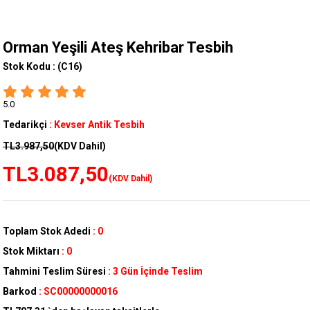
Orman Yeşili Ateş Kehribar Tesbih
Stok Kodu :
(C16)
5.0
Tedarikçi
:
Kevser Antik Tesbih
TL3.987,50
(KDV Dahil)
TL3.087,50
(KDV Dahil)
Toplam Stok Adedi
:
0
Stok Miktarı
:
0
Tahmini Teslim Süresi
:
3 Gün İçinde Teslim
Barkod
:
SC00000000016