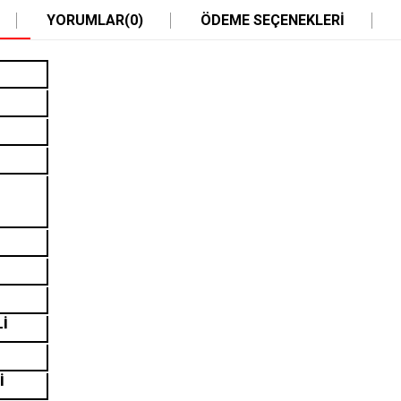
YORUMLAR
(0)
ÖDEME SEÇENEKLERI
Lİ
İ