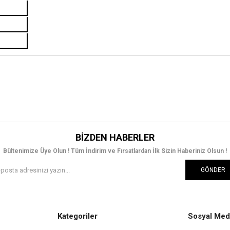
BIZDEN HABERLER
Bültenimize Üye Olun ! Tüm İndirim ve Fırsatlardan İlk Sizin Haberiniz Olsun !
GÖNDER
Kategoriler
Sosyal Med