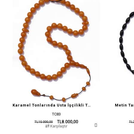
Karamel Tonlarında Usta İşçilikli Tesbih
Metin Ta
TC83
TL8.000,00
TL15.000,00
TL2
Karşılaştır