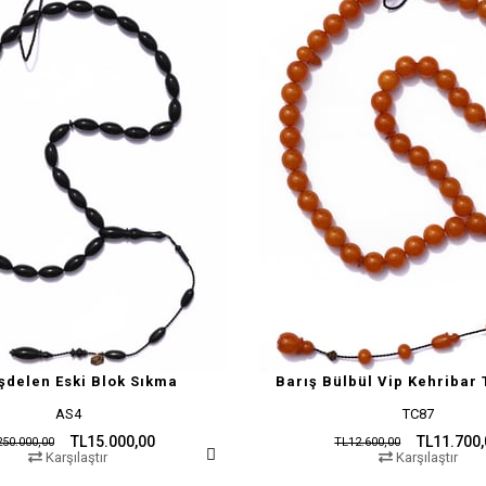
şdelen Eski Blok Sıkma
Barış Bülbül Vip Kehribar 
AS4
TC87
TL15.000,00
TL11.700
50.000,00
TL12.600,00
Karşılaştır
Karşılaştır