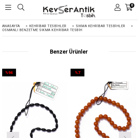
0
ANASAYFA
>
KEHRIBAR TESBIHLER
>
SIKMA KEHRİBAR TESBİHLER
>
OSMANLI BENZETME SIKMA KEHRIBAR TESBIH
Benzer Ürünler
%94
%7
İndirim
İndirim
%94İndirim
%7İndirim