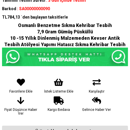
Tahmini Teslim Süresi
:
3 Gün İçinde Teslim
Barkod
:
SA00000000090
TL784,13
`den başlayan taksitlerle
Osmanlı Benzetme Sıkma Kehribar Tesbih
7,9 Gram Gümüş Püsküllü
10 -15 Yıllık Dinlenmiş Malzemeden Kevser Antik
Tesbih Atölyesi Yapımı Hatasız Sıkma Kehribar Tesbih
Favorilere Ekle
İstek Listeme Ekle
Karşılaştır
Fiyat Düşünce Haber
Kargo Bedava
Gelince Haber Ver
Ver