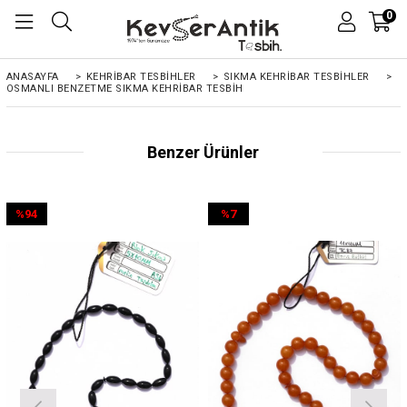
0
ANASAYFA
>
KEHRIBAR TESBIHLER
>
SIKMA KEHRİBAR TESBİHLER
>
OSMANLI BENZETME SIKMA KEHRIBAR TESBIH
Benzer Ürünler
%94
%7
İndirim
İndirim
%94İndirim
%7İndirim