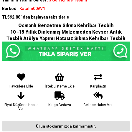
Tahmini Teslim Süresi
:
3 Gün İçinde Teslim
Barkod
:
Katalin00AV1
TL592,88
`den başlayan taksitlerle
Osmanlı Benzetme Sıkma Kehribar Tesbih
10 -15 Yıllık Dinlenmiş Malzemeden Kevser Antik
Tesbih Atölye Yapımı Hatasız Sıkma Kehribar Tesbih
Favorilere Ekle
İstek Listeme Ekle
Karşılaştır
Fiyat Düşünce Haber
Kargo Bedava
Gelince Haber Ver
Ver
Ürün stoklarımızda kalmamıştır.