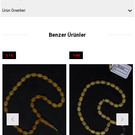
Ürün Önerileri
Benzer Ürünler
4
%44
%5
rim
İndirim
İndir
ndirim
%44İndirim
%5İnd