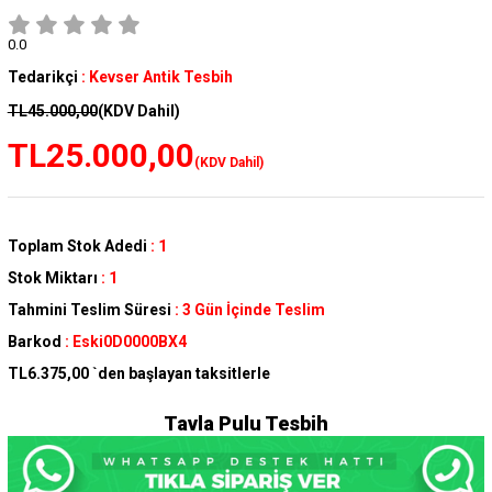
0.0
Tedarikçi
:
Kevser Antik Tesbih
TL45.000,00
(KDV Dahil)
TL25.000,00
(KDV Dahil)
Toplam Stok Adedi
:
1
Stok Miktarı
:
1
Tahmini Teslim Süresi
:
3 Gün İçinde Teslim
Barkod
:
Eski0D0000BX4
TL6.375,00
`den başlayan taksitlerle
Tavla Pulu Tesbih