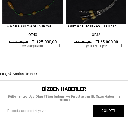
abbe Osmanlı Sıkma
Osmanlı Miskevi Tesbih
ÖE40
ÖE32
TL125.000,00
TL25.000,00
L145.000,00
TL45.000,00
TL
Karşılaştır
Karşılaştır
En Çok Satılan Ürünler
BIZDEN HABERLER
Bültenimize Üye Olun ! Tüm İndirim ve Fırsatlardan İlk Sizin Haberiniz
Olsun !
GÖNDER