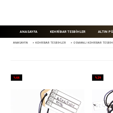
ANASAYFA
KEHRİBAR TESBİHLER
ALTIN P
ANASAYFA
>
KEHRIBAR TESBIHLER
>
OSMANLI KEHRİBAR TESBİH
%44
%29
İndirim
İndirim
%44İndirim
%29İndirim