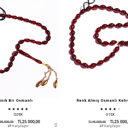
inik Bir Osmanlı
Renk Almış Osmanlı Kehr
★
★
★
★
★
★
★
★
★
★
O29X
O15X
TL25.000,00
TL25.000
35.000,00
TL45.000,00
Karşılaştır
Karşılaştır