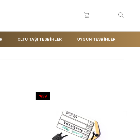
R
OLTU TAŞI TESBİHLER
UYGUN TESBİHLER
%39
İndirim
%39İndirim