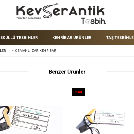
ÜSKÜLLÜ TESBİHLER
KEHRİBAR ÜRÜNLER
TAŞ TESBİHLE
LER
>
OSMANLI ZAR KEHRIBAR
Benzer Ürünler
%44
İndirim
%44İndirim