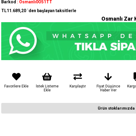
Barkod
:
Osmanlı0O51TT
TL11.689,20
`den başlayan taksitlerle
Osmanlı Zar 
Favorilere Ekle
İstek Listeme
Karşılaştır
Fiyat Düşünce
Karg
Ekle
Haber Ver
Ürün stoklarımızda 