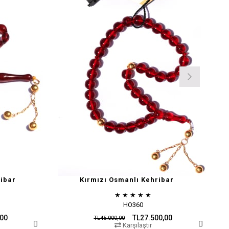
ibar
Kırmızı Osmanlı Kehribar
★
★
★
★
★
HO360
,00
TL27.500,00
TL45.000,00
Karşılaştır