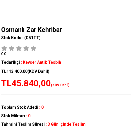
Osmanlı Zar Kehribar
Stok Kodu :
(O51TT)
0.0
Tedarikçi
:
Kevser Antik Tesbih
TL113.400,00
(KDV Dahil)
TL45.840,00
(KDV Dahil)
Toplam Stok Adedi
:
0
Stok Miktarı
:
0
Tahmini Teslim Süresi
:
3 Gün İçinde Teslim