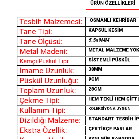
ÜRÜN ÖZELLIKLERI
Tesbih Malzemesi:
OSMANLI
KEHRİBAR
Tane Tipi:
KAPSÜL KESİM
Tane Ölçüsü:
5.5x9MM
Metal Madeni:
METAL MALZEME YO
SİSTEMLİ PÜSKÜL
Kamçı Püskül Tipi:
İmame Uzunluk:
38MM
Püskül Uzunluğu:
9CM
Toplam Uzunluk:
28CM
Çekme Tipi:
HEM TEKLİ HEM ÇİFT
Kullanım Tipi:
KOLEKSİYONA UYGUN
Dizildiği Malzeme:
STANDART TESBİH İP
Ekstra Özellik:
ÇEKTİKÇE PARLAR
AYNI GÜN KARGODA