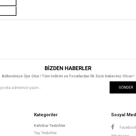
BIZDEN HABERLER
Bültenimize Üye Olun ! Tüm İndirim ve Fırsatlardan İlk Sizin Haberiniz Olsun !
GÖNDER
Kategoriler
Sosyal Med
Kehribar Tesbihler
Faceboo
Taş Tesbihler
Whatsapp