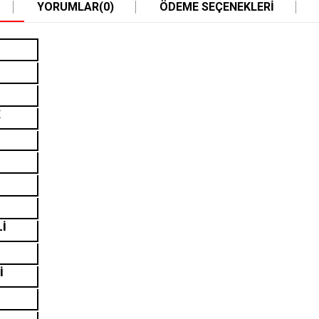
YORUMLAR
(0)
ÖDEME SEÇENEKLERI
K
Lİ
İ