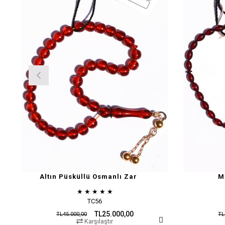
Altın Püsküllü Osmanlı Zar
M
★
★
★
★
★
TC56
TL25.000,00
TL45.000,00
TL
Karşılaştır