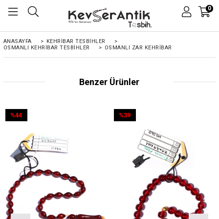
0
ANASAYFA
>
KEHRIBAR TESBIHLER
>
OSMANLI KEHRİBAR TESBİHLER
>
OSMANLI ZAR KEHRIBAR
Benzer Ürünler
%44
%39
İndirim
İndirim
%44İndirim
%39İndirim