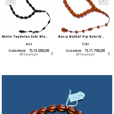
Metin Taşdelen Eski Blok Sıkma
Barış Bülbül Vip Kehribar Tesbih
AS4
TC87
TL15.000,00
TL11.700,00
TL250.000,00
TL12.600,00
Karşılaştır
Karşılaştır