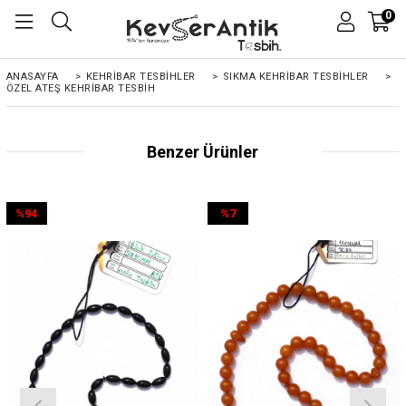
0
ANASAYFA
>
KEHRIBAR TESBIHLER
>
SIKMA KEHRİBAR TESBİHLER
>
ÖZEL ATEŞ KEHRIBAR TESBIH
Benzer Ürünler
%94
%7
İndirim
İndirim
%94İndirim
%7İndirim