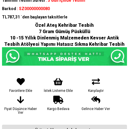
Tahmini Teslim Süresi
:
3 Gün İçinde Teslim
Barkod
:
SZ00000000080
TL787,31
`den başlayan taksitlerle
Özel Ateş Kehribar Tesbih
7 Gram Gümüş Püsküllü
10 -15 Yıllık Dinlenmiş Malzemeden Kevser Antik
Tesbih Atölyesi Yapımı Hatasız Sıkma Kehribar Tesbih
Favorilere Ekle
İstek Listeme Ekle
Karşılaştır
Fiyat Düşünce Haber
Kargo Bedava
Gelince Haber Ver
Ver