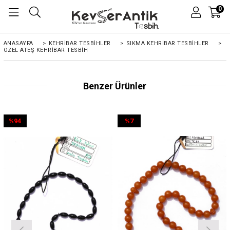
0
ANASAYFA
>
KEHRIBAR TESBIHLER
>
SIKMA KEHRİBAR TESBİHLER
>
ÖZEL ATEŞ KEHRIBAR TESBIH
Benzer Ürünler
%94
%7
İndirim
İndirim
%94İndirim
%7İndirim