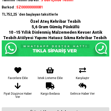
Tahmini Teslim Süresi
:
3 Gün İçinde Teslim
Barkod
:
SZ00000000081
TL752,25
`den başlayan taksitlerle
Özel Ateş Kehribar Tesbih
5,6 Gram Gümüş Püsküllü
10 -15 Yıllık Dinlenmiş Malzemeden Kevser Antik
Tesbih Atölyesi Yapımı Hatasız Sıkma Kehribar Tesbih
Favorilere Ekle
İstek Listeme Ekle
Karşılaştır
Fiyat Düşünce Haber
Kargo Bedava
Gelince Haber Ver
Ver