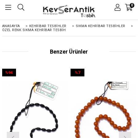
0
ANASAYFA
>
KEHRIBAR TESBIHLER
>
SIKMA KEHRİBAR TESBİHLER
>
ÖZEL RENK SIKMA KEHRIBAR TESBIH
Benzer Ürünler
%94
%7
İndirim
İndirim
%94İndirim
%7İndirim