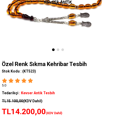
Özel Renk Sıkma Kehribar Tesbih
Stok Kodu :
(KT523)
5.0
Tedarikçi
:
Kevser Antik Tesbih
TL15.100,00
(KDV Dahil)
TL14.200,00
(KDV Dahil)