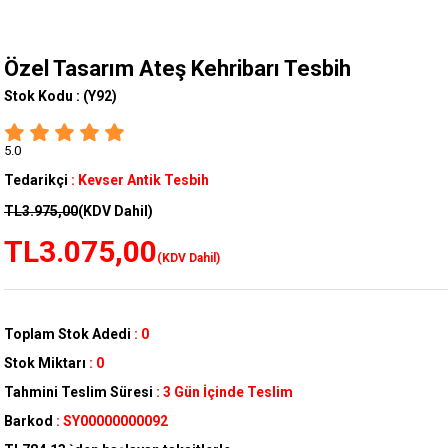
Özel Tasarım Ateş Kehribarı Tesbih
Stok Kodu :
(Y92)
5.0
Tedarikçi
:
Kevser Antik Tesbih
TL3.975,00
(KDV Dahil)
TL3.075,00
(KDV Dahil)
Toplam Stok Adedi
:
0
Stok Miktarı
:
0
Tahmini Teslim Süresi
:
3 Gün İçinde Teslim
Barkod
:
SY00000000092