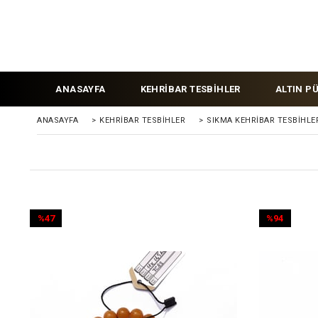
ANASAYFA
KEHRİBAR TESBİHLER
ALTIN P
ANASAYFA
>
KEHRIBAR TESBIHLER
>
SIKMA KEHRİBAR TESBİHLE
%47
%94
İndirim
İndirim
%47İndirim
%94İndirim