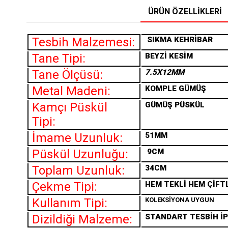
ÜRÜN ÖZELLIKLERI
Tesbih Malzemesi:
SIKMA
KEHRİBAR
Tane Tipi:
BEYZİ KESİM
Tane Ölçüsü:
7.5X12MM
Metal Madeni:
KOMPLE GÜMÜŞ
Kamçı Püskül
GÜMÜŞ PÜSKÜL
Tipi:
İmame Uzunluk:
51MM
Püskül Uzunluğu:
9CM
Toplam Uzunluk:
34CM
Çekme Tipi:
HEM TEKLİ HEM ÇİFT
Kullanım Tipi:
KOLEKSİYONA UYGUN
Dizildiği Malzeme:
STANDART TESBİH İP