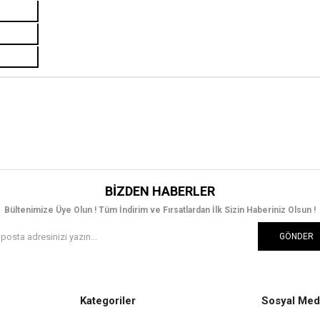
BIZDEN HABERLER
Bültenimize Üye Olun ! Tüm İndirim ve Fırsatlardan İlk Sizin Haberiniz Olsun !
GÖNDER
Kategoriler
Sosyal Med