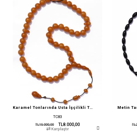
Karamel Tonlarında Usta İşçilikli Tesbih
Metin Ta
TC83
TL8.000,00
TL15.000,00
TL2
Karşılaştır