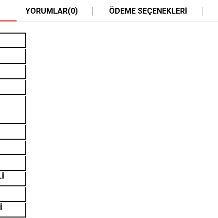
YORUMLAR
(0)
ÖDEME SEÇENEKLERI
Lİ
İ