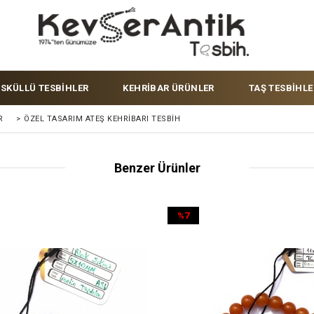
ÜSKÜLLÜ TESBİHLER
KEHRİBAR ÜRÜNLER
TAŞ TESBİHLE
R
>
ÖZEL TASARIM ATEŞ KEHRIBARI TESBIH
Benzer Ürünler
%7
İndirim
%7İndirim