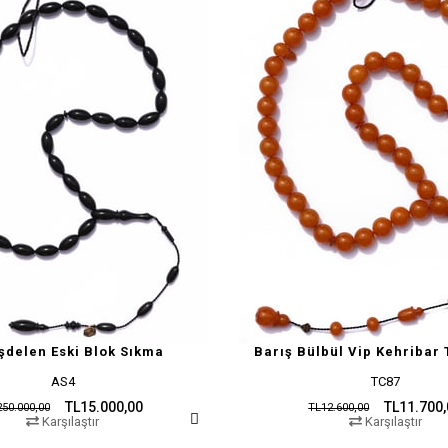
şdelen Eski Blok Sıkma
Barış Bülbül Vip Kehribar 
AS4
TC87
TL15.000,00
TL11.700
50.000,00
TL12.600,00
Karşılaştır
Karşılaştır