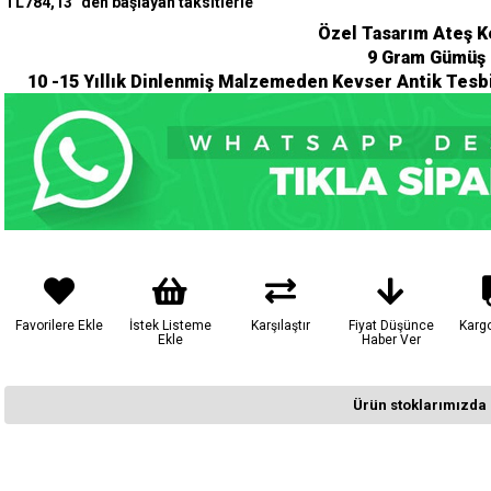
TL784,13
`den başlayan taksitlerle
Özel Tasarım Ateş K
9 Gram Gümüş 
10 -15 Yıllık Dinlenmiş Malzemeden Kevser Antik Tesbi
Favorilere Ekle
İstek Listeme
Karşılaştır
Fiyat Düşünce
Karg
Ekle
Haber Ver
Ürün stoklarımızda 