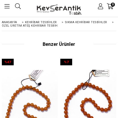
0
ANASAYFA
>
KEHRIBAR TESBIHLER
>
SIKMA KEHRİBAR TESBİHLER
>
ÖZEL ÜRETIM ATEŞ KEHRIBAR TESBIH
Benzer Ürünler
%47
%7
İndirim
İndirim
%47İndirim
%7İndirim