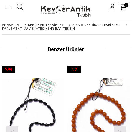
0
ANASAYFA
>
KEHRIBAR TESBIHLER
>
SIKMA KEHRİBAR TESBİHLER
>
PARLEMENT MAVISI ATEŞ KEHRIBAR TESBIH
Benzer Ürünler
%94
%7
İndirim
İndirim
%94İndirim
%7İndirim