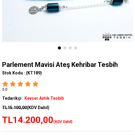
Parlement Mavisi Ateş Kehribar Tesbih
Stok Kodu :
(KT189)
5.0
Tedarikçi
:
Kevser Antik Tesbih
TL15.100,00
(KDV Dahil)
TL14.200,00
(KDV Dahil)