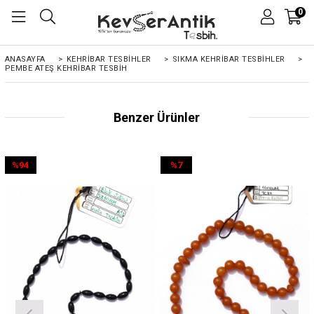
0
ANASAYFA
>
KEHRIBAR TESBIHLER
>
SIKMA KEHRİBAR TESBİHLER
>
PEMBE ATEŞ KEHRIBAR TESBIH
Benzer Ürünler
%94
%7
İndirim
İndirim
%94İndirim
%7İndirim