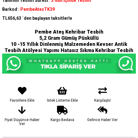
Tahmini Teslim Süresi
:
3 Gün İçinde Teslim
Barkod
:
PembeAtesTK39
TL656,63
`den başlayan taksitlerle
Pembe Ateş Kehribar Tesbih
5,2 Gram Gümüş Püsküllü
10 -15 Yıllık Dinlenmiş Malzemeden Kevser Antik
Tesbih Atölyesi Yapımı Hatasız Sıkma Kehribar Tesbih
Favorilere Ekle
İstek Listeme Ekle
Karşılaştır
Fiyat Düşünce Haber
Kargo Bedava
Gelince Haber Ver
Ver