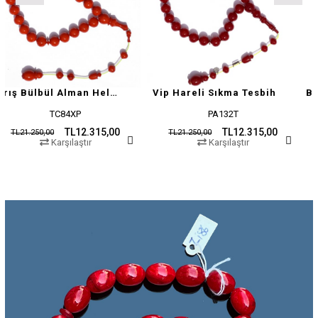
Barış Bülbül Alman Helezon Hareli Sıkma Tesbih
Vip Hareli Sıkma Tesbih
TC84XP
PA132T
TL12.315,00
TL12.315,00
00
TL21.250,00
TL21.250,
Karşılaştır
Karşılaştır