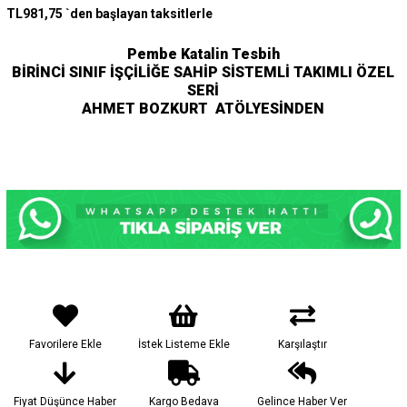
TL981,75
`den başlayan taksitlerle
Pembe Katalin Tesbih
BİRİNCİ SINIF İŞÇİLİĞE SAHİP SİSTEMLİ TAKIMLI ÖZEL
SERİ
AHMET BOZKURT ATÖLYESİNDEN
Favorilere Ekle
İstek Listeme Ekle
Karşılaştır
Fiyat Düşünce Haber
Kargo Bedava
Gelince Haber Ver