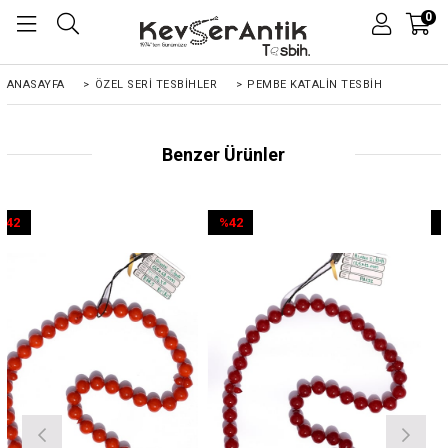
0
ANASAYFA
>
ÖZEL SERİ TESBİHLER
>
PEMBE KATALIN TESBIH
Benzer Ürünler
%42
%42
İndirim
İndirim
%42İndirim
%42İndirim