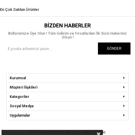
En Çok Satılan Ürünler
BIZDEN HABERLER
Bültenimize Üye Olun ! Tüm İndirim ve Fırsatlardan İlk Sizin Haberiniz
Olsun !
GÖNDER
Kurumsal
Müşteri İlişkileri
Kategoriler
Sosyal Medya
Uygulamalar
© 1974 kevserantik
.com
- Tüm Hakları Saklıdır.