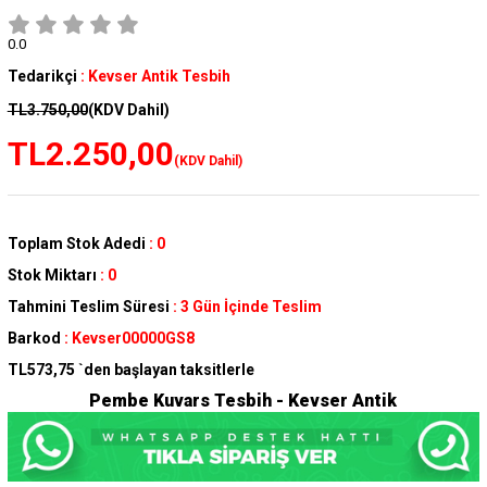
0.0
Tedarikçi
:
Kevser Antik Tesbih
TL3.750,00
(KDV Dahil)
TL2.250,00
(KDV Dahil)
Toplam Stok Adedi
:
0
Stok Miktarı
:
0
Tahmini Teslim Süresi
:
3 Gün İçinde Teslim
Barkod
:
Kevser00000GS8
TL573,75
`den başlayan taksitlerle
Pembe Kuvars Tesbih - Kevser Antik