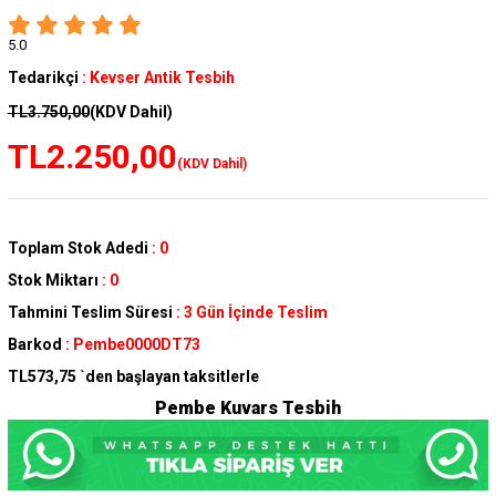
5.0
Tedarikçi
:
Kevser Antik Tesbih
TL3.750,00
(KDV Dahil)
TL2.250,00
(KDV Dahil)
Toplam Stok Adedi
:
0
Stok Miktarı
:
0
Tahmini Teslim Süresi
:
3 Gün İçinde Teslim
Barkod
:
Pembe0000DT73
TL573,75
`den başlayan taksitlerle
Pembe Kuvars Tesbih