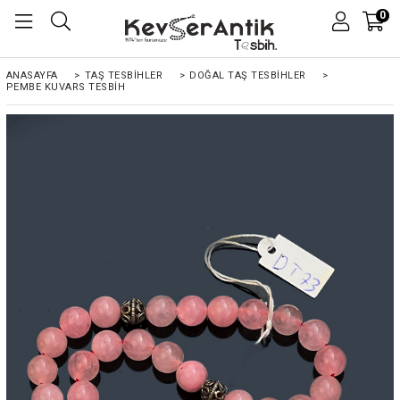
0
ANASAYFA
>
TAŞ TESBİHLER
>
DOĞAL TAŞ TESBİHLER
>
PEMBE KUVARS TESBIH