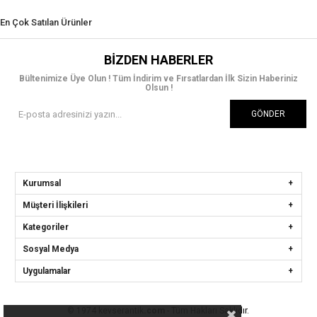
En Çok Satılan Ürünler
BIZDEN HABERLER
Bültenimize Üye Olun ! Tüm İndirim ve Fırsatlardan İlk Sizin Haberiniz
Olsun !
GÖNDER
Kurumsal
Müşteri İlişkileri
Kategoriler
Sosyal Medya
Uygulamalar
© 1974 kevserantik
.com
- Tüm Hakları Saklıdır.