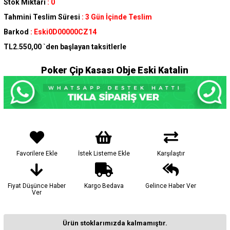
Stok Miktarı
:
0
Tahmini Teslim Süresi
:
3 Gün İçinde Teslim
Barkod
:
Eski0D00000CZ14
TL2.550,00
`den başlayan taksitlerle
Poker Çip Kasası Obje Eski Katalin
Favorilere Ekle
İstek Listeme Ekle
Karşılaştır
Fiyat Düşünce Haber
Kargo Bedava
Gelince Haber Ver
Ver
Ürün stoklarımızda kalmamıştır.