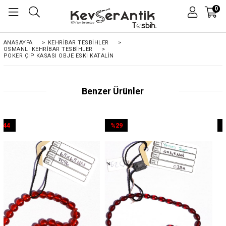
0
ANASAYFA
>
KEHRIBAR TESBIHLER
>
OSMANLI KEHRİBAR TESBİHLER
>
POKER ÇIP KASASI OBJE ESKI KATALIN
Benzer Ürünler
%29
%44
İndirim
İndirim
%29İndirim
%44İndirim