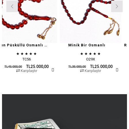
Altın Püsküllü Osmanlı Zar
Minik Bir Osmanlı
★
★
★
★
★
★
★
★
★
★
TC56
O29X
TL25.000,00
TL25.000,00
0
TL35.000,00
TL45.000,00
Karşılaştır
Karşılaştır
K