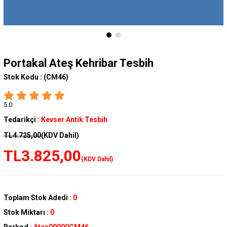
Portakal Ateş Kehribar Tesbih
Stok Kodu :
(CM46)
5.0
Tedarikçi
:
Kevser Antik Tesbih
TL4.725,00
(KDV Dahil)
TL3.825,00
(KDV Dahil)
Toplam Stok Adedi
:
0
Stok Miktarı
:
0