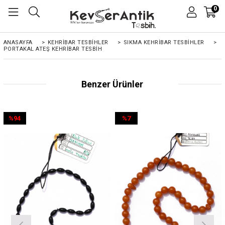
0
ANASAYFA
>
KEHRIBAR TESBIHLER
>
SIKMA KEHRİBAR TESBİHLER
>
PORTAKAL ATEŞ KEHRIBAR TESBIH
Benzer Ürünler
%94
%7
İndirim
İndirim
%94İndirim
%7İndirim