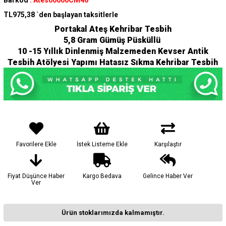
Barkod
:
Ates00000CM46
TL975,38
`den başlayan taksitlerle
Portakal Ateş Kehribar Tesbih
5,8 Gram Gümüş Püsküllü
10 -15 Yıllık Dinlenmiş Malzemeden Kevser Antik
Tesbih Atölyesi Yapımı Hatasız Sıkma Kehribar Tesbih
Favorilere Ekle
İstek Listeme Ekle
Karşılaştır
Fiyat Düşünce Haber
Kargo Bedava
Gelince Haber Ver
Ver
Ürün stoklarımızda kalmamıştır.