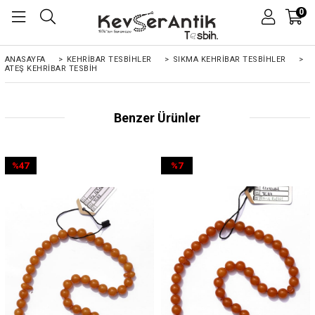
0
ANASAYFA
>
KEHRIBAR TESBIHLER
>
SIKMA KEHRİBAR TESBİHLER
>
ATEŞ KEHRIBAR TESBIH
Benzer Ürünler
%47
%7
İndirim
İndirim
%47İndirim
%7İndirim