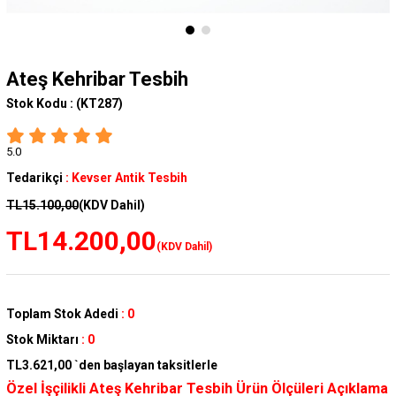
Ateş Kehribar Tesbih
Stok Kodu :
(KT287)
5.0
Tedarikçi
:
Kevser Antik Tesbih
TL15.100,00
(KDV Dahil)
TL14.200,00
(KDV Dahil)
Toplam Stok Adedi
:
0
Stok Miktarı
:
0
TL3.621,00
`den başlayan taksitlerle
Özel İşçilikli Ateş Kehribar Tesbih Ürün Ölçüleri Açıklama