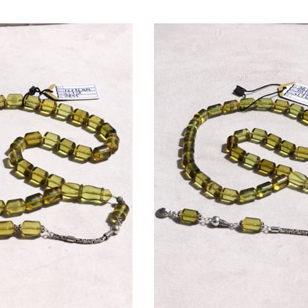
irim
Ürün
İndirim
ndirim
%32İndirim