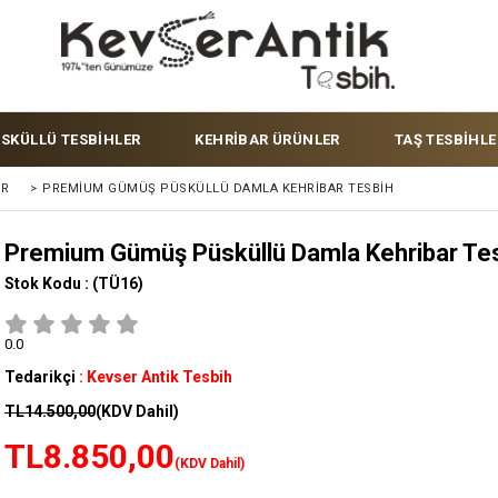
ÜSKÜLLÜ TESBİHLER
KEHRİBAR ÜRÜNLER
TAŞ TESBİHLE
ER
>
PREMIUM GÜMÜŞ PÜSKÜLLÜ DAMLA KEHRIBAR TESBIH
Premium Gümüş Püsküllü Damla Kehribar Te
Stok Kodu :
(TÜ16)
0.0
Tedarikçi
:
Kevser Antik Tesbih
TL14.500,00
(KDV Dahil)
TL8.850,00
(KDV Dahil)