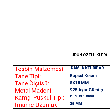
ÜRÜN ÖZELLIKLERI
Tesbih Malzemesi:
DAMLA KEHRİBAR
Tane Tipi:
Kapsül Kesim
Tane Ölçüsü:
8X15
MM
Metal Madeni:
925 Ayar Gümüş
Kamçı Püskül Tipi:
GÜMÜŞ PÜSKÜL
İmame Uzunluk:
35 MM