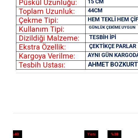
Püskül Uzunluğu:
15 CM
Toplam Uzunluk:
44CM
Çekme Tipi:
HEM TEKLİ HEM Çİ
Kullanım Tipi:
GÜNLÜK ÇEKİME UYGUN
Dizildiği Malzeme:
TESBİH İPİ
Ekstra Özellik:
ÇEKTİKÇE PARLAR
Kargoya Verilme:
AYNI GÜN KARGOD
Tesbih Ustası:
AHMET BOZKUR
Yeni
%38
Yeni
%