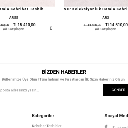
VIP Koleksiyonluk Damla Kehribar Tesbih
Şeffaf Damla Keh
AB3
AB5
TL14.510,00
TL14.850,00
TL8.500,00
Karşılaştır
Karşı
BIZDEN HABERLER
Bültenimize Üye Olun ! Tüm İndirim ve Fırsatlardan İlk Sizin Haberiniz Olsun !
GÖNDER
Kategoriler
Sosyal Med
Kehribar Tesbihler
Faceboo