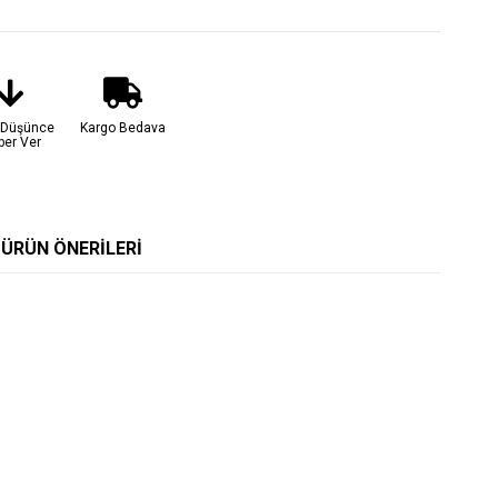
t Düşünce
Kargo Bedava
ber Ver
ÜRÜN ÖNERILERI