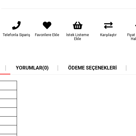
Telefonla Sipariş
Favorilere Ekle
İstek Listeme
Karşılaştır
Fiya
Ekle
Ha
YORUMLAR
(0)
ÖDEME SEÇENEKLERI