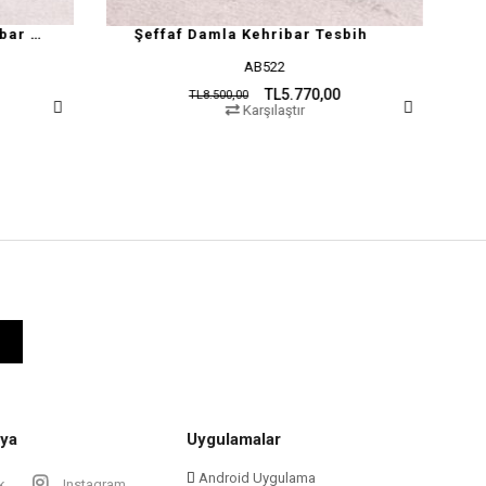
ribar Tesbih
Damla Kehribar Tesbih Koleksiyonluk Lüks Segment Model
22
MY69
TL5.770,00
TL14.750,00
TL25.000,00
laştır
Karşılaştır
ya
Uygulamalar
Android Uygulama
k
Instagram