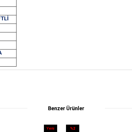
FTLİ
A
T
Benzer Ürünler
2
Yeni
%32