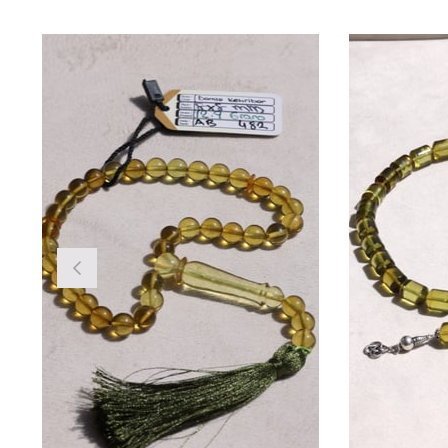
Ürün
İndirim
Ürün
İnd
%38İndirim
%2İ