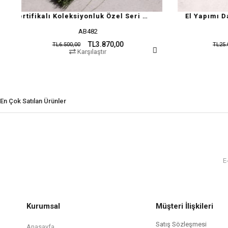
Sertifikalı Koleksiyonluk Özel Seri Damla Kehribar
El Yapımı Damla Kehribar Tesbih
AB55
TL15.410,00
TL25.000,00
Karşılaştır
En Çok Satılan Ürünler
Kurumsal
Müşteri İlişkileri
Satış Sözleşmesi
Anasayfa