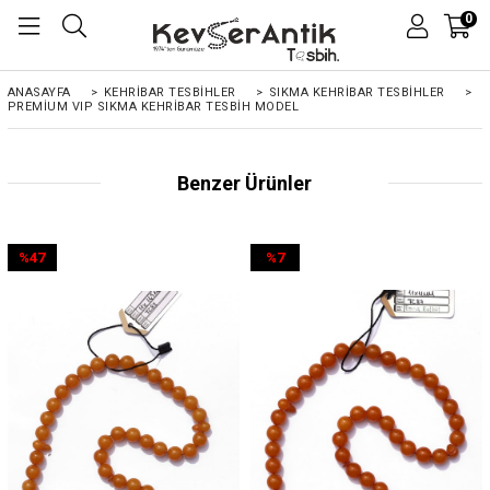
0
ANASAYFA
>
KEHRIBAR TESBIHLER
>
SIKMA KEHRİBAR TESBİHLER
>
PREMIUM VIP SIKMA KEHRIBAR TESBIH MODEL
Benzer Ürünler
%47
%7
İndirim
İndirim
%47İndirim
%7İndirim