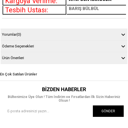
Kargoya Verilme:
Tesbih Ustası:
BARIŞ BÜLBÜL
Yorumlar
(0)
Ödeme Seçenekleri
Ürün Önerileri
En Çok Satılan Ürünler
BIZDEN HABERLER
Bültenimize Üye Olun ! Tüm İndirim ve Fırsatlardan İlk Sizin Haberiniz
Olsun !
GÖNDER