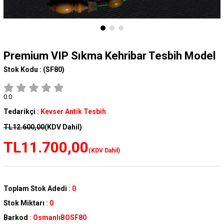
Premium VIP Sıkma Kehribar Tesbih Model
Stok Kodu :
(SF80)
0.0
Tedarikçi
:
Kevser Antik Tesbih
TL12.600,00
(KDV Dahil)
TL11.700,00
(KDV Dahil)
Toplam Stok Adedi
:
0
Stok Miktarı
:
0
Barkod
:
OsmanlıBOSF80