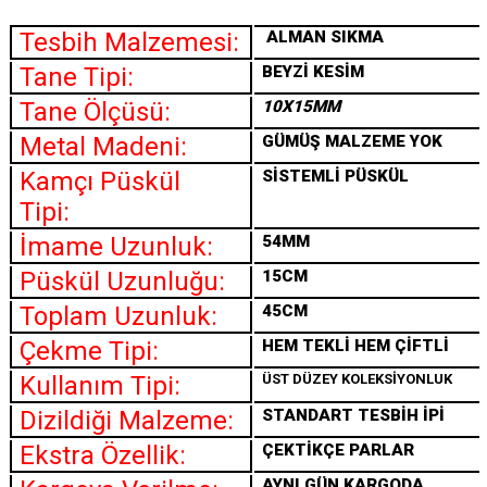
Tesbih Malzemesi:
ALMAN SIKMA
Tane Tipi:
BEYZİ KESİM
Tane Ölçüsü:
10X15MM
Metal Madeni:
GÜMÜŞ MALZEME YOK
Kamçı Püskül
SİSTEMLİ PÜSKÜL
Tipi:
İmame Uzunluk:
54MM
Püskül Uzunluğu:
15CM
Toplam Uzunluk:
45CM
Çekme Tipi:
HEM TEKLİ HEM ÇİFTLİ
Kullanım Tipi:
ÜST DÜZEY KOLEKSİYONLUK
Dizildiği Malzeme:
STANDART TESBİH İPİ
Ekstra Özellik:
ÇEKTİKÇE PARLAR
AYNI GÜN KARGODA