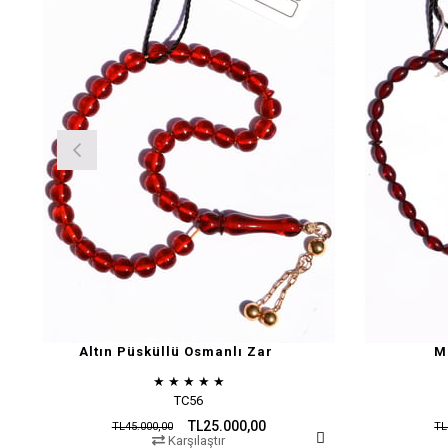
Altın Püsküllü Osmanlı Zar
M
★
★
★
★
★
TC56
TL25.000,00
TL45.000,00
TL
Karşılaştır