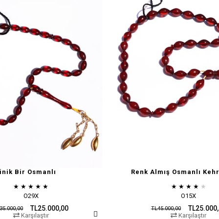
inik Bir Osmanlı
Renk Almış Osmanlı Kehr
★
★
★
★
★
★
★
★
★
★
O29X
O15X
TL25.000,00
TL25.000
35.000,00
TL45.000,00
Karşılaştır
Karşılaştır