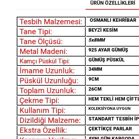
ÜRÜN ÖZELLIKLERI
Tesbih Malzemesi:
OSMANLI
KEHRİBAR
Tane Tipi:
BEYZİ KESİM
Tane Ölçüsü:
5x8MM
Metal Madeni:
925 AYAR GÜMÜŞ
GÜMÜŞ PÜSKÜL
Kamçı Püskül Tipi:
İmame Uzunluk:
34MM
Püskül Uzunluğu:
9CM
Toplam Uzunluk:
26CM
Çekme Tipi:
HEM TEKLİ HEM ÇİFT
Kullanım Tipi:
KOLEKSİYONA UYGUN
Dizildiği Malzeme:
STANDART TESBİH İP
Ekstra Özellik:
ÇEKTİKÇE PARLAR
AYNI GÜN KARGODA