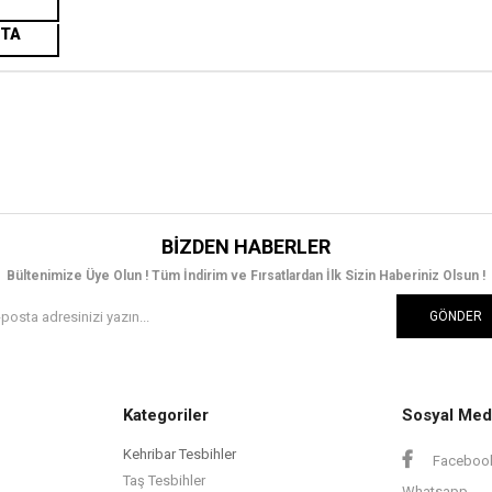
STA
BIZDEN HABERLER
Bültenimize Üye Olun ! Tüm İndirim ve Fırsatlardan İlk Sizin Haberiniz Olsun !
GÖNDER
Kategoriler
Sosyal Med
Kehribar Tesbihler
Faceboo
Taş Tesbihler
Whatsapp