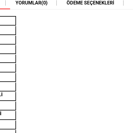
YORUMLAR
(0)
ÖDEME SEÇENEKLERI
Lİ
İ