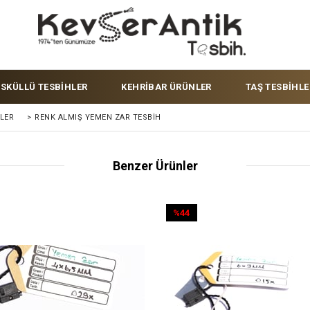
ÜSKÜLLÜ TESBİHLER
KEHRİBAR ÜRÜNLER
TAŞ TESBİHLE
LER
>
RENK ALMIŞ YEMEN ZAR TESBIH
Benzer Ürünler
%44
İndirim
%44İndirim