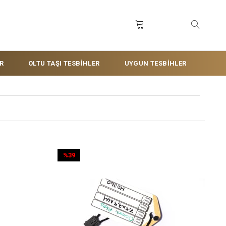
R
OLTU TAŞI TESBİHLER
UYGUN TESBİHLER
%39
İndirim
%39İndirim