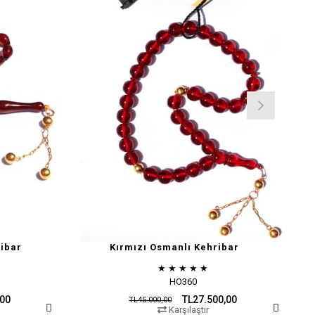
ibar
Kırmızı Osmanlı Kehribar
★
★
★
★
★
HO360
,00
TL27.500,00
TL45.000,00
Karşılaştır