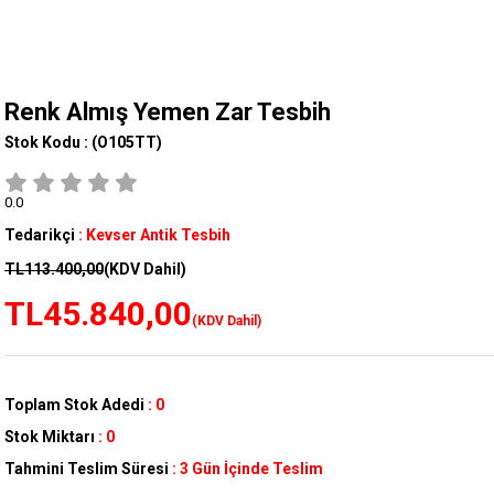
Renk Almış Yemen Zar Tesbih
Stok Kodu :
(O105TT)
0.0
Tedarikçi
:
Kevser Antik Tesbih
TL113.400,00
(KDV Dahil)
TL45.840,00
(KDV Dahil)
Toplam Stok Adedi
:
0
Stok Miktarı
:
0
Tahmini Teslim Süresi
:
3 Gün İçinde Teslim