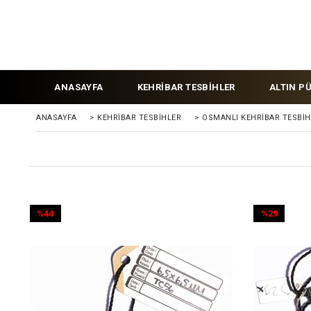
ANASAYFA
KEHRİBAR TESBİHLER
ALTIN P
ANASAYFA
>
KEHRIBAR TESBIHLER
>
OSMANLI KEHRİBAR TESBİH
%44
%29
İndirim
İndirim
%44İndirim
%29İndirim