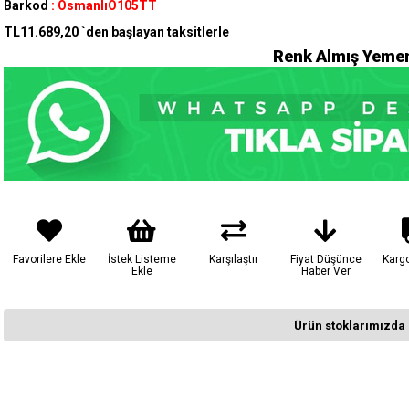
Barkod
:
OsmanlıO105TT
TL11.689,20
`den başlayan taksitlerle
Renk Almış Yemen
Favorilere Ekle
İstek Listeme
Karşılaştır
Fiyat Düşünce
Karg
Ekle
Haber Ver
Ürün stoklarımızda 