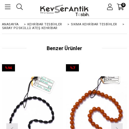
0
ANASAYFA
>
KEHRIBAR TESBIHLER
>
SIKMA KEHRİBAR TESBİHLER
>
SARAY PÜSKÜLLÜ ATEŞ KEHRIBAR
Benzer Ürünler
%94
%7
İndirim
İndirim
%94İndirim
%7İndirim