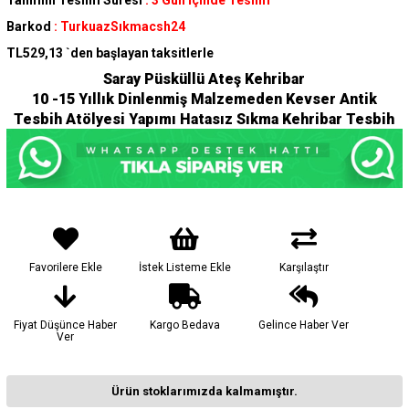
Tahmini Teslim Süresi
:
3 Gün İçinde Teslim
Barkod
:
TurkuazSıkmacsh24
TL529,13
`den başlayan taksitlerle
Saray Püsküllü Ateş Kehribar
10 -15 Yıllık Dinlenmiş Malzemeden Kevser Antik
Tesbih Atölyesi Yapımı Hatasız Sıkma Kehribar Tesbih
Favorilere Ekle
İstek Listeme Ekle
Karşılaştır
Fiyat Düşünce Haber
Kargo Bedava
Gelince Haber Ver
Ver
Ürün stoklarımızda kalmamıştır.