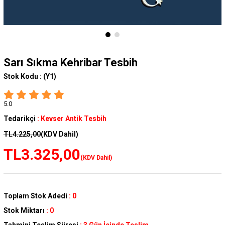
Sarı Sıkma Kehribar Tesbih
Stok Kodu :
(Y1)
5.0
Tedarikçi
:
Kevser Antik Tesbih
TL4.225,00
(KDV Dahil)
TL3.325,00
(KDV Dahil)
Toplam Stok Adedi
:
0
Stok Miktarı
:
0