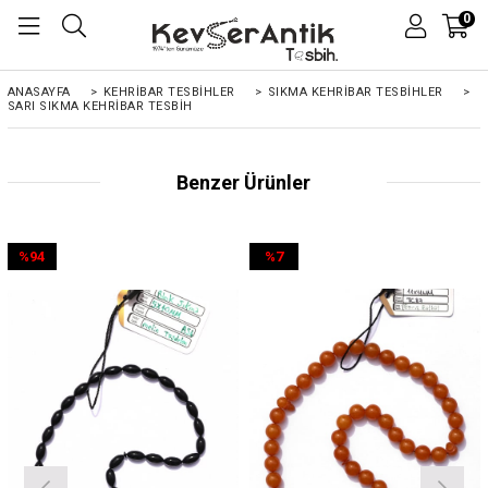
0
ANASAYFA
>
KEHRIBAR TESBIHLER
>
SIKMA KEHRİBAR TESBİHLER
>
SARI SIKMA KEHRIBAR TESBIH
Benzer Ürünler
%94
%7
İndirim
İndirim
%94İndirim
%7İndirim