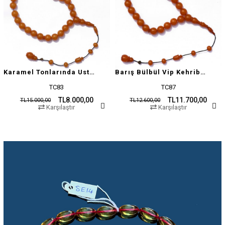
Karamel Tonlarında Usta İşçilikli Tesbih
Barış Bülbül Vip Kehribar Tesbih
TC83
TC87
TL8.000,00
TL11.700,00
TL15.000,00
TL12.600,00
Karşılaştır
Karşılaştır