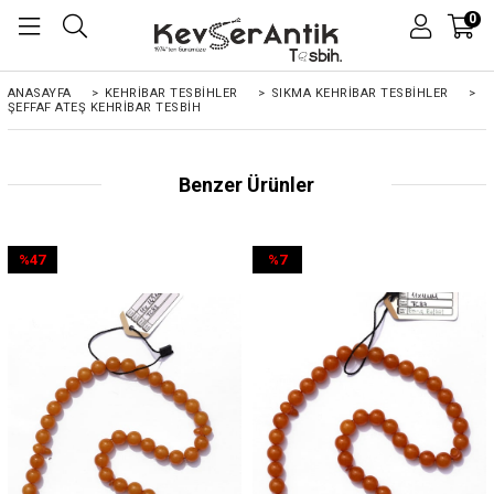
0
ANASAYFA
>
KEHRIBAR TESBIHLER
>
SIKMA KEHRİBAR TESBİHLER
>
ŞEFFAF ATEŞ KEHRIBAR TESBIH
Benzer Ürünler
%47
%7
İndirim
İndirim
%47İndirim
%7İndirim