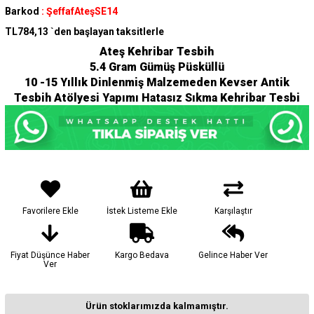
Barkod
:
ŞeffafAteşSE14
TL784,13
`den başlayan taksitlerle
Ateş Kehribar Tesbih
5.4 Gram Gümüş Püsküllü
10 -15 Yıllık Dinlenmiş Malzemeden Kevser Antik
Tesbih Atölyesi Yapımı Hatasız Sıkma Kehribar Tesbi
Favorilere Ekle
İstek Listeme Ekle
Karşılaştır
Fiyat Düşünce Haber
Kargo Bedava
Gelince Haber Ver
Ver
Ürün stoklarımızda kalmamıştır.