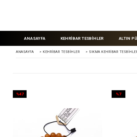
ANASAYFA
KEHRİBAR TESBİHLER
ALTIN P
ANASAYFA
>
KEHRIBAR TESBIHLER
>
SIKMA KEHRİBAR TESBİHLE
%47
%7
İndirim
İndirim
%47İndirim
%7İndirim