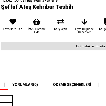
TL3.621,00
`den başlayan taksitlerle
Şeffaf Ateş Kehribar Tesbih
Favorilere Ekle
İstek Listeme
Karşılaştır
Fiyat Düşünce
Karg
Ekle
Haber Ver
Ürün stoklarımızda 
YORUMLAR
(0)
ÖDEME SEÇENEKLERI