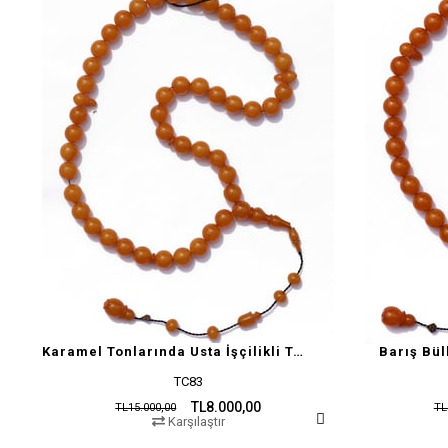
Karamel Tonlarında Usta İşçilikli Tesbih
Barış Bül
TC83
TL8.000,00
TL15.000,00
TL
Karşılaştır