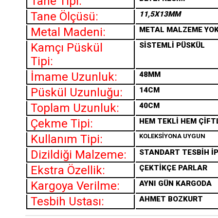
Tane Tipi:
Tane Ölçüsü:
11,5X13MM
Metal Madeni:
METAL MALZEME YO
Kamçı Püskül
SİSTEMLİ PÜSKÜL
Tipi:
İmame Uzunluk:
48MM
Püskül Uzunluğu:
14CM
Toplam Uzunluk:
40CM
Çekme Tipi:
HEM TEKLİ HEM ÇİFT
Kullanım Tipi:
KOLEKSİYONA UYGUN
Dizildiği Malzeme:
STANDART TESBİH İP
Ekstra Özellik:
ÇEKTİKÇE PARLAR
Kargoya Verilme:
AYNI GÜN KARGODA
Tesbih Ustası:
AHMET BOZKURT