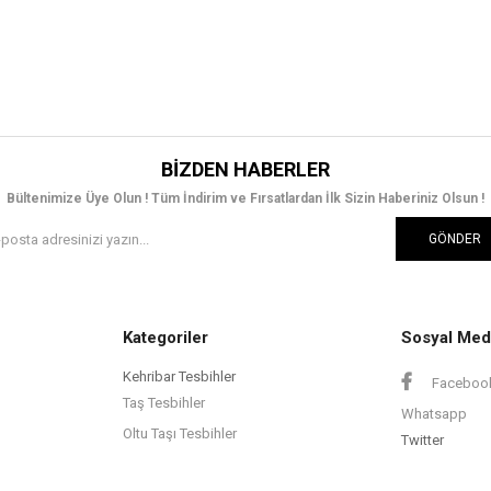
BIZDEN HABERLER
Bültenimize Üye Olun ! Tüm İndirim ve Fırsatlardan İlk Sizin Haberiniz Olsun !
GÖNDER
Kategoriler
Sosyal Med
Kehribar Tesbihler
Faceboo
Taş Tesbihler
Whatsapp
Oltu Taşı Tesbihler
Twitter