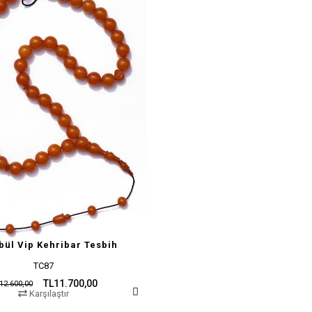
bül Vip Kehribar Tesbih
TC87
TL11.700,00
12.600,00
Karşılaştır