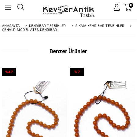
0
ANASAYFA
>
KEHRIBAR TESBIHLER
>
SIKMA KEHRİBAR TESBİHLER
>
ŞENALP MODEL ATEŞ KEHRIBAR
Benzer Ürünler
%47
%7
İndirim
İndirim
%47İndirim
%7İndirim