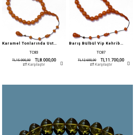
Karamel Tonlarında Usta İşçilikli Tesbih
Barış Bülbül Vip Kehribar Tesbih
TC83
TC87
TL8.000,00
TL11.700,00
TL15.000,00
TL12.600,00
Karşılaştır
Karşılaştır