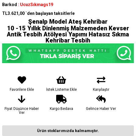
Barkod
:
UcuzSıkmags19
TL3.621,00
`den başlayan taksitlerle
Şenalp Model Ateş Kehribar
10 -15 Yıllık Dinlenmiş Malzemeden Kevser
Antik Tesbih Atölyesi Yapımı Hatasız Sıkma
Kehribar Tesbih
Favorilere Ekle
İstek Listeme Ekle
Karşılaştır
Fiyat Düşünce Haber
Kargo Bedava
Gelince Haber Ver
Ver
Ürün stoklarımızda kalmamıştır.