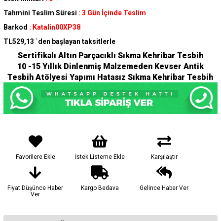
Tahmini Teslim Süresi
:
3 Gün İçinde Teslim
Barkod
:
Katalin00XP38
TL529,13
`den başlayan taksitlerle
Sertifikalı Altın Parçacıklı Sıkma Kehribar Tesbih
10 -15 Yıllık Dinlenmiş Malzemeden Kevser Antik
Tesbih Atölyesi Yapımı Hatasız Sıkma Kehribar Tesbih
Favorilere Ekle
İstek Listeme Ekle
Karşılaştır
Fiyat Düşünce Haber
Kargo Bedava
Gelince Haber Ver
Ver