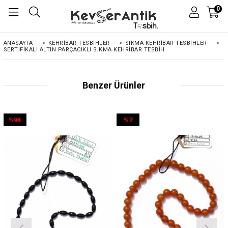
0
ANASAYFA
>
KEHRIBAR TESBIHLER
>
SIKMA KEHRİBAR TESBİHLER
>
SERTIFIKALI ALTIN PARÇACIKLI SIKMA KEHRIBAR TESBIH
Benzer Ürünler
%94
%7
İndirim
İndirim
%94İndirim
%7İndirim