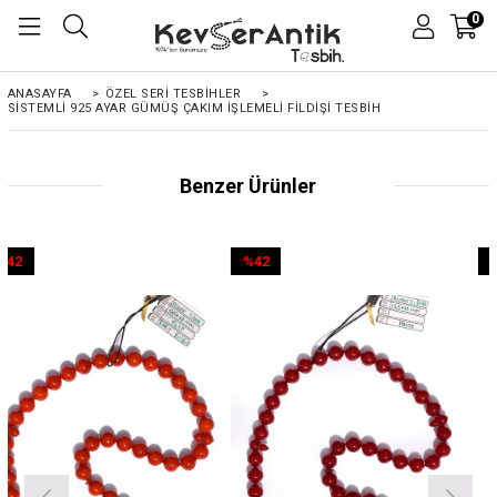
0
ANASAYFA
>
ÖZEL SERİ TESBİHLER
>
SISTEMLI 925 AYAR GÜMÜŞ ÇAKIM İŞLEMELI FILDIŞI TESBIH
Benzer Ürünler
%42
%42
İndirim
İndirim
%42İndirim
%42İndirim