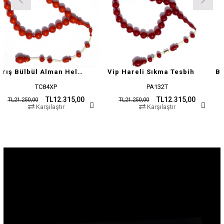
Barış Bülbül Alman Helezon Hareli Sıkma Tesbih
Vip Hareli Sıkma Tesbih
TC84XP
PA132T
TL12.315,00
TL12.315,00
00
TL21.250,00
TL21.250,
Karşılaştır
Karşılaştır