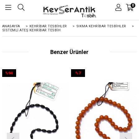
0
ANASAYFA
>
KEHRIBAR TESBIHLER
>
SIKMA KEHRİBAR TESBİHLER
>
SISTEMLI ATEŞ KEHRIBAR TESBIH
Benzer Ürünler
%94
%7
İndirim
İndirim
%94İndirim
%7İndirim