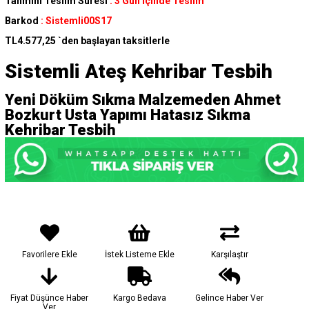
Tahmini Teslim Süresi
:
3 Gün İçinde Teslim
Barkod
:
Sistemli00S17
TL4.577,25
`den başlayan taksitlerle
Sistemli Ateş Kehribar Tesbih
Yeni Döküm Sıkma Malzemeden Ahmet
Bozkurt Usta Yapımı Hatasız Sıkma
Kehribar Tesbih
Favorilere Ekle
İstek Listeme Ekle
Karşılaştır
Fiyat Düşünce Haber
Kargo Bedava
Gelince Haber Ver
Ver