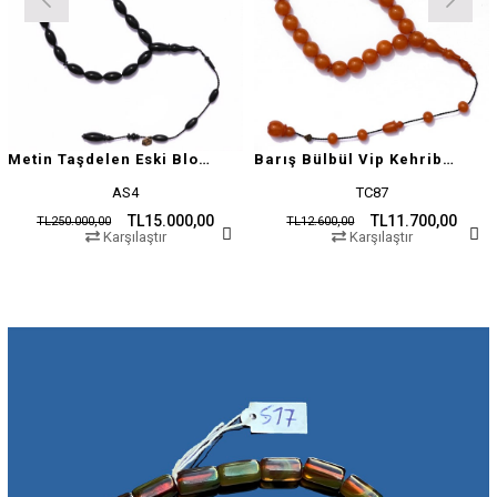
Metin Taşdelen Eski Blok Sıkma
Barış Bülbül Vip Kehribar Tesbih
AS4
TC87
TL15.000,00
TL11.700,00
TL250.000,00
TL12.600,00
Karşılaştır
Karşılaştır