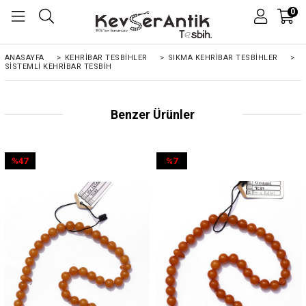
0
ANASAYFA
>
KEHRIBAR TESBIHLER
>
SIKMA KEHRİBAR TESBİHLER
>
SISTEMLI KEHRIBAR TESBIH
Benzer Ürünler
%47
%7
İndirim
İndirim
%47İndirim
%7İndirim