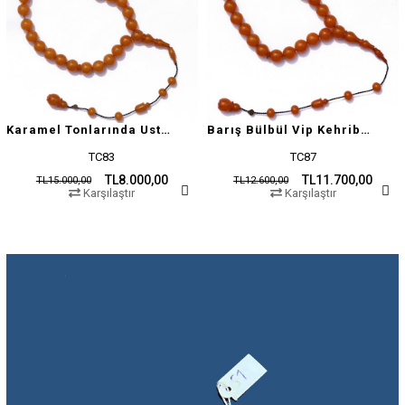
Karamel Tonlarında Usta İşçilikli Tesbih
Barış Bülbül Vip Kehribar Tesbih
TC83
TC87
TL8.000,00
TL11.700,00
TL15.000,00
TL12.600,00
Karşılaştır
Karşılaştır