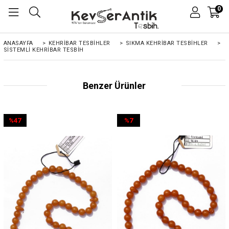
0
ANASAYFA
>
KEHRIBAR TESBIHLER
>
SIKMA KEHRİBAR TESBİHLER
>
SISTEMLI KEHRIBAR TESBIH
Benzer Ürünler
%47
%7
İndirim
İndirim
%47İndirim
%7İndirim