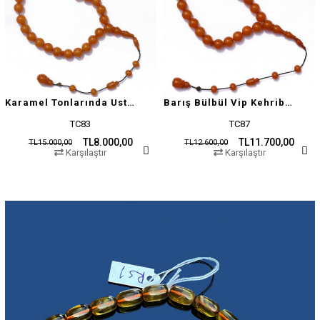
Karamel Tonlarında Usta İşçilikli Tesbih
Barış Bülbül Vip Kehribar Tesbih
TC83
TC87
TL8.000,00
TL11.700,00
TL15.000,00
TL12.600,00
Karşılaştır
Karşılaştır