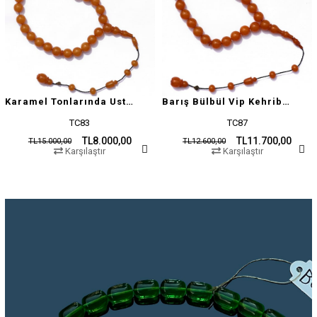
Karamel Tonlarında Usta İşçilikli Tesbih
Barış Bülbül Vip Kehribar Tesbih
TC83
TC87
TL8.000,00
TL11.700,00
TL15.000,00
TL12.600,00
Karşılaştır
Karşılaştır