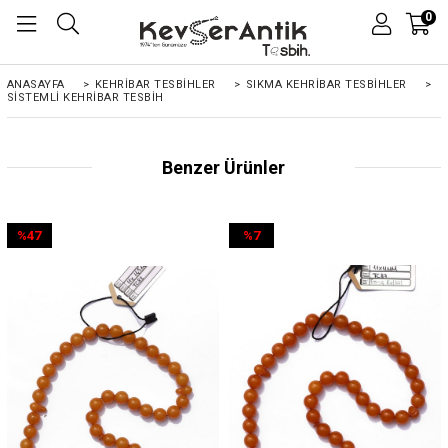
0
ANASAYFA
>
KEHRIBAR TESBIHLER
>
SIKMA KEHRİBAR TESBİHLER
>
SISTEMLI KEHRIBAR TESBIH
Benzer Ürünler
%47
%7
İndirim
İndirim
%47İndirim
%7İndirim