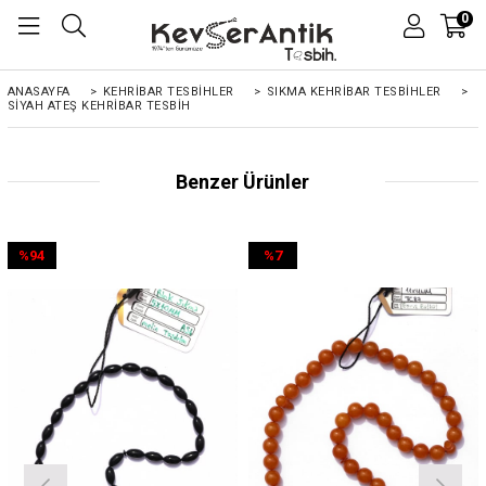
0
ANASAYFA
>
KEHRIBAR TESBIHLER
>
SIKMA KEHRİBAR TESBİHLER
>
SIYAH ATEŞ KEHRIBAR TESBIH
Benzer Ürünler
%94
%7
İndirim
İndirim
%94İndirim
%7İndirim