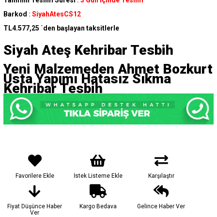
Tahmini Teslim Süresi
:
3 Gün İçinde Teslim
Barkod
:
SiyahAtesCS12
TL4.577,25
`den başlayan taksitlerle
Siyah Ateş Kehribar Tesbih
Yeni Malzemeden Ahmet Bozkurt
Usta Yapımı Hatasız Sıkma
Kehribar Tesbih
Favorilere Ekle
İstek Listeme Ekle
Karşılaştır
Fiyat Düşünce Haber
Kargo Bedava
Gelince Haber Ver
Ver