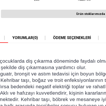
Ürün stoklarımızda 
YORUMLAR
(0)
ÖDEME SEÇENEKLERI
 ve çocuklarda diş çıkarma döneminde faydalı olma
r şekilde diş çıkarmasına yardımcı olur.
m, guatr, bronşit ve astım tedavisi için boyun bö
 Kehribar taşı, boğaz ve troit enfeksiyonlarının 
lırsa bedendeki negatif elektriği toplar ve rahatl
 Aklı ve hafızayı kuvvetlendirir, kişinin kararla
tedir. Kehribar taşı, böbrek ve mesaneye iyi ge
ı da halk arasında tecrübeler sonucu bulunan ve s