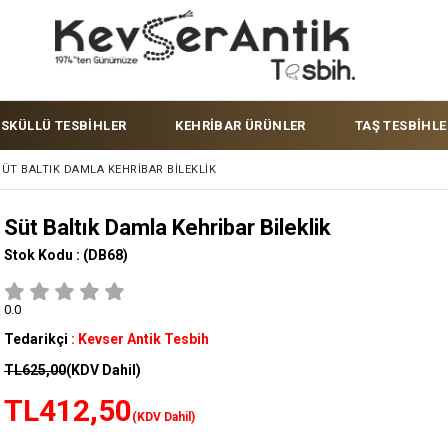
ÜSKÜLLÜ TESBİHLER
KEHRİBAR ÜRÜNLER
TAŞ TESBİHLE
SÜT BALTIK DAMLA KEHRIBAR BILEKLIK
Süt Baltık Damla Kehribar Bileklik
Stok Kodu :
(DB68)
0.0
Tedarikçi
:
Kevser Antik Tesbih
TL625,00
(KDV Dahil)
TL412,50
(KDV Dahil)