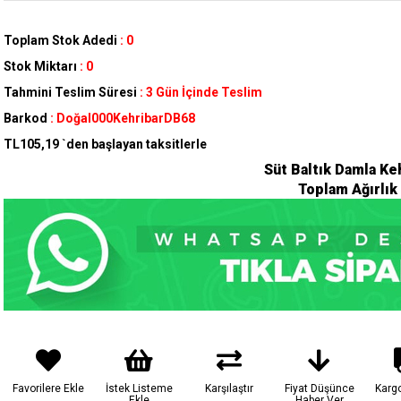
Toplam Stok Adedi
:
0
Stok Miktarı
:
0
Tahmini Teslim Süresi
:
3 Gün İçinde Teslim
Barkod
:
Doğal000KehribarDB68
TL105,19
`den başlayan taksitlerle
Süt Baltık Damla Keh
Toplam Ağırlık
Favorilere Ekle
İstek Listeme
Karşılaştır
Fiyat Düşünce
Karg
Ekle
Haber Ver