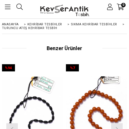
0
ANASAYFA
>
KEHRIBAR TESBIHLER
>
SIKMA KEHRİBAR TESBİHLER
>
TURUNCU ATEŞ KEHRIBAR TESBIH
Benzer Ürünler
%94
%7
İndirim
İndirim
%94İndirim
%7İndirim