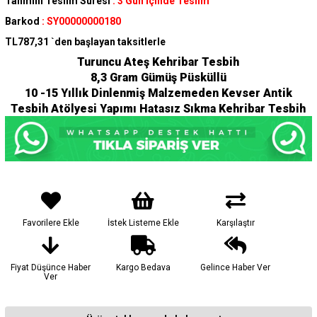
Tahmini Teslim Süresi
:
3 Gün İçinde Teslim
Barkod
:
SY00000000180
TL787,31
`den başlayan taksitlerle
Turuncu Ateş Kehribar Tesbih
8,3 Gram Gümüş Püsküllü
10 -15 Yıllık Dinlenmiş Malzemeden Kevser Antik
Tesbih Atölyesi Yapımı Hatasız Sıkma Kehribar Tesbih
Favorilere Ekle
İstek Listeme Ekle
Karşılaştır
Fiyat Düşünce Haber
Kargo Bedava
Gelince Haber Ver
Ver