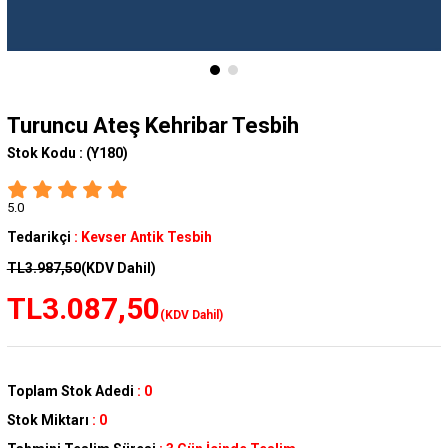
Turuncu Ateş Kehribar Tesbih
Stok Kodu :
(Y180)
5.0
Tedarikçi
:
Kevser Antik Tesbih
TL3.987,50
(KDV Dahil)
TL3.087,50
(KDV Dahil)
Toplam Stok Adedi
:
0
Stok Miktarı
:
0