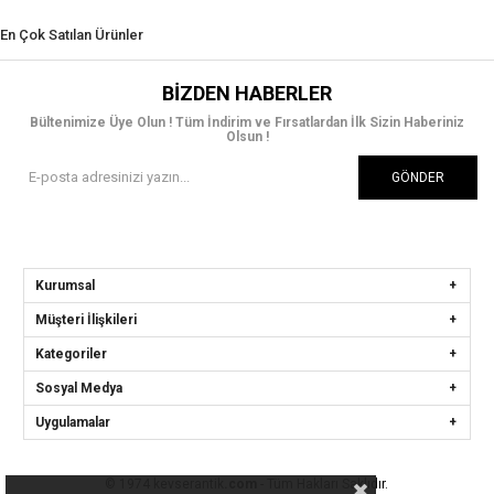
En Çok Satılan Ürünler
BIZDEN HABERLER
Bültenimize Üye Olun ! Tüm İndirim ve Fırsatlardan İlk Sizin Haberiniz
Olsun !
GÖNDER
Kurumsal
Müşteri İlişkileri
Kategoriler
Sosyal Medya
Uygulamalar
© 1974 kevserantik
.com
- Tüm Hakları Saklıdır.