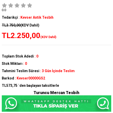
0.0
Tedarikçi
:
Kevser Antik Tesbih
TL3.750,00
(KDV Dahil)
TL2.250,00
(KDV Dahil)
Toplam Stok Adedi
:
0
Stok Miktarı
:
0
Tahmini Teslim Süresi
:
3 Gün İçinde Teslim
Barkod
:
Kevser00000GS2
TL573,75
`den başlayan taksitlerle
Turuncu Mercan Tesbih