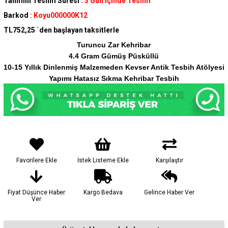
Tahmini Teslim Süresi
:
3 Gün İçinde Teslim
Barkod
:
Koyu000000K12
TL752,25
`den başlayan taksitlerle
Turuncu Zar Kehribar
4.4 Gram Gümüş Püsküllü
10-15 Yıllık
Dinlenmiş Malzemeden Kevser Antik Tesbih Atölyesi
Yapımı Hatasız Sıkma Kehribar Tesbih
Favorilere Ekle
İstek Listeme Ekle
Karşılaştır
Fiyat Düşünce Haber
Kargo Bedava
Gelince Haber Ver
Ver