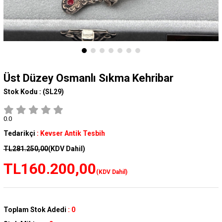
Üst Düzey Osmanlı Sıkma Kehribar
Stok Kodu :
(SL29)
0.0
Tedarikçi
:
Kevser Antik Tesbih
TL281.250,00
(KDV Dahil)
TL160.200,00
(KDV Dahil)
Toplam Stok Adedi
:
0