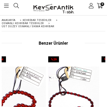
0
ANASAYFA
>
KEHRIBAR TESBIHLER
>
OSMANLI KEHRİBAR TESBİHLER
>
ÜST DÜZEY OSMANLI SIKMA KEHRIBAR
Benzer Ürünler
%29
%44
İndirim
İndirim
%29İndirim
%44İndirim