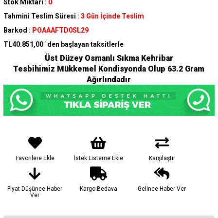
Stok Miktarı
:
0
Tahmini Teslim Süresi
:
3 Gün İçinde Teslim
Barkod
:
POAAAFTD0SL29
TL40.851,00
`den başlayan taksitlerle
Üst Düzey Osmanlı Sıkma Kehribar
Tesbihimiz Mükkemel Kondisyonda Olup 63.2 Gram
Ağırlındadır
Favorilere Ekle
İstek Listeme Ekle
Karşılaştır
Fiyat Düşünce Haber
Kargo Bedava
Gelince Haber Ver
Ver