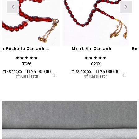
Altın Püsküllü Osmanlı Zar
Minik Bir Osmanlı
★
★
★
★
★
★
★
★
★
★
6
O29X
O15
L25.000,00
TL25.000,00
T
TL35.000,00
TL45.000,00
laştır
Karşılaştır
Karşıl