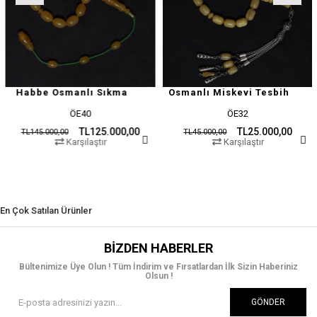
Habbe Osmanlı Sıkma
Osmanlı Miskevi Tesbih
ÖE40
ÖE32
TL125.000,00
TL25.000,00
TL145.000,00
TL45.000,00
Karşılaştır
Karşılaştır
En Çok Satılan Ürünler
BIZDEN HABERLER
Bültenimize Üye Olun ! Tüm İndirim ve Fırsatlardan İlk Sizin Haberiniz
Olsun !
GÖNDER