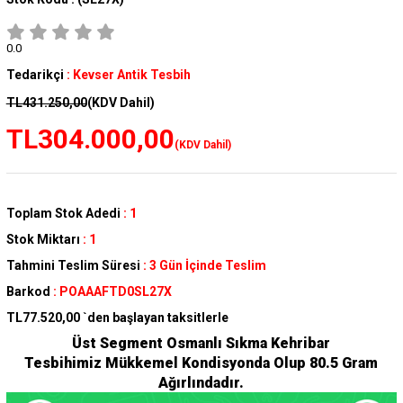
0.0
Tedarikçi
:
Kevser Antik Tesbih
TL431.250,00
(KDV Dahil)
TL304.000,00
(KDV Dahil)
Toplam Stok Adedi
:
1
Stok Miktarı
:
1
Tahmini Teslim Süresi
:
3 Gün İçinde Teslim
Barkod
:
POAAAFTD0SL27X
TL77.520,00
`den başlayan taksitlerle
Üst Segment Osmanlı Sıkma Kehribar
Tesbihimiz Mükkemel Kondisyonda Olup 80.5 Gram
Ağırlındadır.