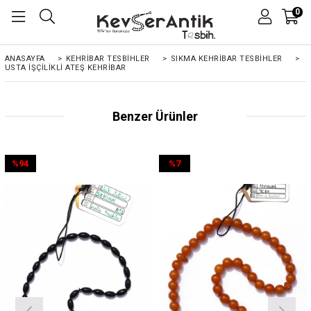
0
ANASAYFA
>
KEHRIBAR TESBIHLER
>
SIKMA KEHRİBAR TESBİHLER
>
USTA İŞÇILIKLI ATEŞ KEHRIBAR
Benzer Ürünler
%94
%7
İndirim
İndirim
%94İndirim
%7İndirim