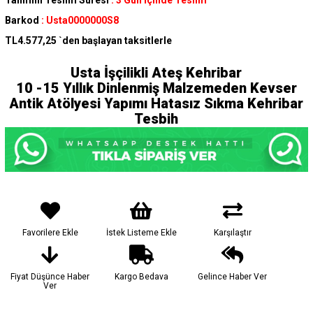
Tahmini Teslim Süresi
:
3 Gün İçinde Teslim
Barkod
:
Usta0000000S8
TL4.577,25
`den başlayan taksitlerle
Usta İşçilikli Ateş Kehribar
10 -15 Yıllık Dinlenmiş Malzemeden Kevser
Antik Atölyesi Yapımı Hatasız Sıkma Kehribar
Tesbih
Favorilere Ekle
İstek Listeme Ekle
Karşılaştır
Fiyat Düşünce Haber
Kargo Bedava
Gelince Haber Ver
Ver