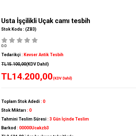
Usta İşçilikli Uçak camı tesbih
Stok Kodu :
(ZB3)
0.0
Tedarikçi
:
Kevser Antik Tesbih
TL15.100,00
(KDV Dahil)
TL14.200,00
(KDV Dahil)
Toplam Stok Adedi
:
0
Stok Miktarı
:
0
Tahmini Teslim Süresi
:
3 Gün İçinde Teslim
Barkod
:
00000Ucakzb3