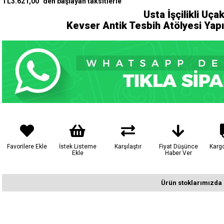
TL3.621,00
`den başlayan taksitlerle
Usta İşçilikli Uça
Kevser Antik Tesbih Atölyesi Yap
Favorilere Ekle
İstek Listeme
Karşılaştır
Fiyat Düşünce
Karg
Ekle
Haber Ver
Ürün stoklarımızda 