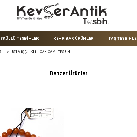
ÜSKÜLLÜ TESBİHLER
KEHRİBAR ÜRÜNLER
TAŞ TESBİHLE
R
>
USTA İŞÇILIKLI UÇAK CAMI TESBIH
Benzer Ürünler