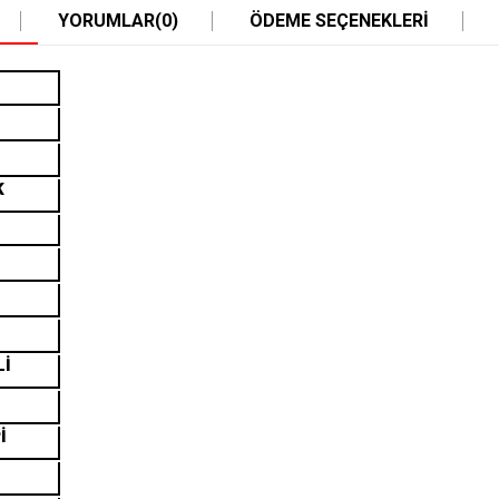
YORUMLAR
(0)
ÖDEME SEÇENEKLERI
K
Lİ
İ