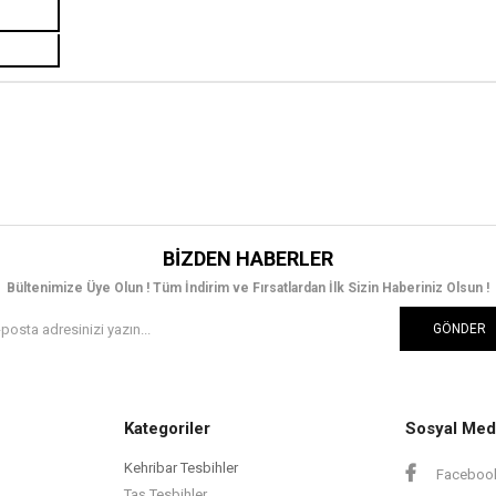
BIZDEN HABERLER
Bültenimize Üye Olun ! Tüm İndirim ve Fırsatlardan İlk Sizin Haberiniz Olsun !
GÖNDER
Kategoriler
Sosyal Med
Kehribar Tesbihler
Faceboo
Taş Tesbihler