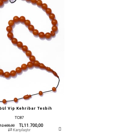
bül Vip Kehribar Tesbih
TC87
TL11.700,00
12.600,00
Karşılaştır