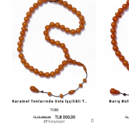
Karamel Tonlarında Usta İşçilikli Tesbih
Barış Bül
TC83
TL8.000,00
TL15.000,00
TL
Karşılaştır