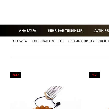
ANASAYFA
KEHRİBAR TESBİHLER
ALTIN P
ANASAYFA
>
KEHRIBAR TESBIHLER
>
SIKMA KEHRİBAR TESBİHLE
%47
%7
İndirim
İndirim
%47İndirim
%7İndirim