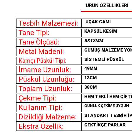
ÜRÜN ÖZELLIKLERI
Tesbih Malzemesi:
UÇAK CAMI
Tane Tipi:
KAPSÜL KESİM
Tane Ölçüsü:
8X12MM
Metal Madeni:
GÜMÜŞ MALZEME YO
SİSTEMLİ PÜSKÜL
Kamçı Püskül Tipi:
İmame Uzunluk:
49MM
Püskül Uzunluğu:
13CM
Toplam Uzunluk:
38CM
Çekme Tipi:
HEM TEKLİ HEM ÇİFT
Kullanım Tipi:
GÜNLÜK ÇEKİME UYGUN
Dizildiği Malzeme:
STANDART TESBİH İP
Ekstra Özellik:
ÇEKTİKÇE PARLAR