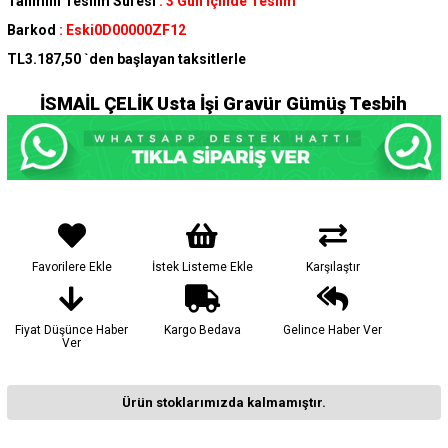
Tahmini Teslim Süresi
:
3 Gün İçinde Teslim
Barkod
:
Eski0D00000ZF12
TL3.187,50
`den başlayan taksitlerle
İSMAİL ÇELİK Usta İşi Gravür Gümüş Tesbih
Favorilere Ekle
İstek Listeme Ekle
Karşılaştır
Fiyat Düşünce Haber
Kargo Bedava
Gelince Haber Ver
Ver
Ürün stoklarımızda kalmamıştır.