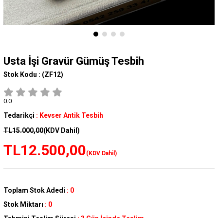
Usta İşi Gravür Gümüş Tesbih
Stok Kodu :
(ZF12)
0.0
Tedarikçi
:
Kevser Antik Tesbih
TL15.000,00
(KDV Dahil)
TL12.500,00
(KDV Dahil)
Toplam Stok Adedi
:
0
Stok Miktarı
:
0