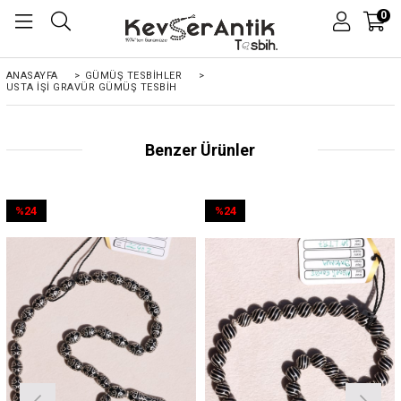
0
ANASAYFA
>
GÜMÜŞ TESBİHLER
>
USTA İŞI GRAVÜR GÜMÜŞ TESBIH
Benzer Ürünler
%24
%24
İndirim
İndirim
%24İndirim
%24İndirim