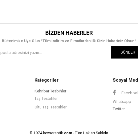
BIZDEN HABERLER
Bültenimize Üye Olun ! Tüm İndirim ve Fırsatlardan İlk Sizin Haberiniz Olsun !
GÖNDER
Kategoriler
Sosyal Med
Kehribar Tesbihler
Faceboo
Taş Tesbihler
Whatsapp
Oltu Taşı Tesbihler
Twitter
© 1974 kevserantik
.com
- Tüm Hakları Saklıdır.