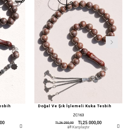
esbih
Doğal Ve Şık İşlemeli Kuka Tesbih
ZC163
,00
TL25.000,00
TL26.250,00
Karşılaştır