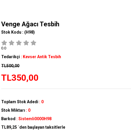
Venge Ağacı Tesbih
Stok Kodu :
(H98)
0.0
Tedarikçi
:
Kevser Antik Tesbih
TL500,00
TL350,00
Toplam Stok Adedi
:
0
Stok Miktarı
:
0
Barkod
:
Sistemli0000H98
TL89,25
`den başlayan taksitlerle