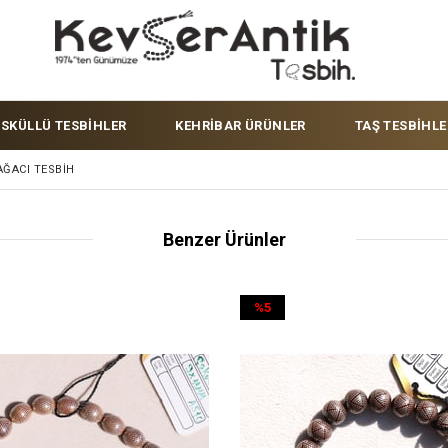
ÜSKÜLLÜ TESBİHLER
KEHRİBAR ÜRÜNLER
TAŞ TESBİHLE
AĞACI TESBIH
Benzer Ürünler
%5
İndirim
%5İndirim