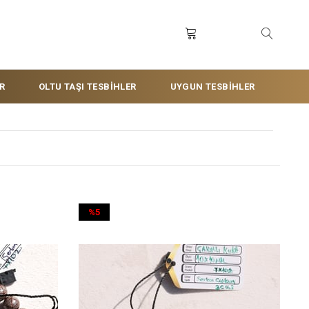
R
OLTU TAŞI TESBİHLER
UYGUN TESBİHLER
%5
İndirim
%5İndirim