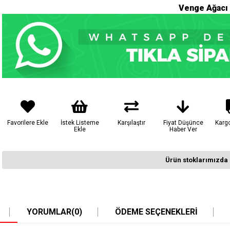
Venge Ağacı
Favorilere Ekle
İstek Listeme
Karşılaştır
Fiyat Düşünce
Karg
Ekle
Haber Ver
Ürün stoklarımızda 
YORUMLAR
(0)
ÖDEME SEÇENEKLERI