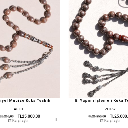
riyel Mucize Kuka Tesbih
El Yapımı İşlemeli Kuka T
AS10
ZC167
TL25.000,00
TL25.000
26.250,00
TL26.250,00
Karşılaştır
Karşılaştır