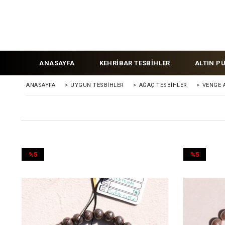
ANASAYFA
KEHRİBAR TESBİHLER
ALTIN P
ANASAYFA
>
UYGUN TESBİHLER
>
AĞAÇ TESBİHLER
>
VENGE 
%5
%5
İndirim
İndirim
%5İndirim
%5İndirim