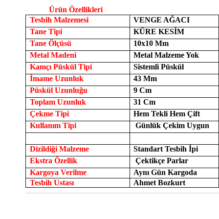
Ürün Özellikleri
Tesbih Malzemesi
VENGE AĞACI
Tane Tipi
KÜRE KESİM
Tane Ölçüsü
10x10 Mm
Metal Madeni
Metal Malzeme Yok
Kamçı Püskül Tipi
Sistemli Püskül
İmame Uzunluk
43 Mm
Püskül Uzunluğu
9 Cm
Toplam Uzunluk
31 Cm
Çekme Tipi
Hem Tekli Hem Çift
Kullanım Tipi
Günlük Çekim Uygun
Dizildiği Malzeme
Standart Tesbih İpi
Ekstra Özellik
Çektikçe Parlar
Kargoya Verilme
Aynı Gün Kargoda
Tesbih Ustası
Ahmet Bozkurt