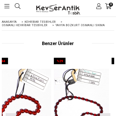
0
ANASAYFA
>
KEHRIBAR TESBIHLER
>
OSMANLI KEHRİBAR TESBİHLER
>
YAHYA BOZKURT OSMANLI SIKMA
Benzer Ürünler
%29
%44
İndirim
İndirim
%29İndirim
%44İndirim