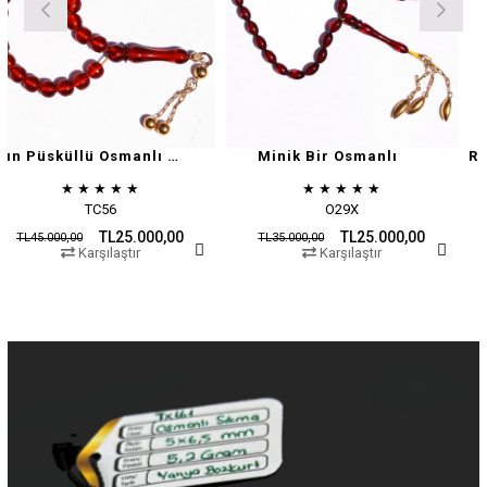
Altın Püsküllü Osmanlı Zar
Minik Bir Osmanlı
★
★
★
★
★
★
★
★
★
★
TC56
O29X
TL25.000,00
TL25.000,00
00
TL35.000,00
TL45.000,0
Karşılaştır
Karşılaştır