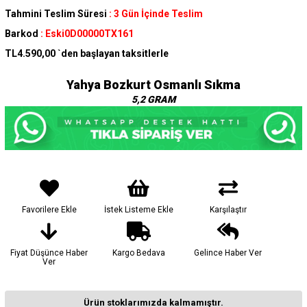
Tahmini Teslim Süresi
:
3 Gün İçinde Teslim
Barkod
:
Eski0D00000TX161
TL4.590,00
`den başlayan taksitlerle
Yahya Bozkurt Osmanlı Sıkma
5,2 GRAM
Favorilere Ekle
İstek Listeme Ekle
Karşılaştır
Fiyat Düşünce Haber
Kargo Bedava
Gelince Haber Ver
Ver
Ürün stoklarımızda kalmamıştır.