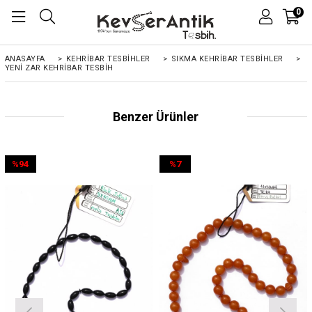
0
ANASAYFA
>
KEHRIBAR TESBIHLER
>
SIKMA KEHRİBAR TESBİHLER
>
YENI ZAR KEHRIBAR TESBIH
Benzer Ürünler
%94
%7
İndirim
İndirim
%94İndirim
%7İndirim