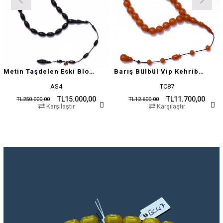
Metin Taşdelen Eski Blok Sıkma
Barış Bülbül Vip Kehribar Tesbih
AS4
TC87
TL15.000,00
TL11.700,00
TL250.000,00
TL12.600,00
Karşılaştır
Karşılaştır