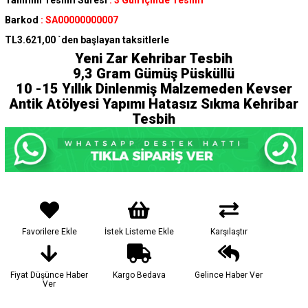
Tahmini Teslim Süresi
:
3 Gün İçinde Teslim
Barkod
:
SA00000000007
TL3.621,00
`den başlayan taksitlerle
Yeni Zar Kehribar Tesbih
9,3
Gram
Gümüş Püsküllü
10 -15 Yıllık Dinlenmiş Malzemeden Kevser
Antik Atölyesi Yapımı Hatasız Sıkma Kehribar
Tesbih
Favorilere Ekle
İstek Listeme Ekle
Karşılaştır
Fiyat Düşünce Haber
Kargo Bedava
Gelince Haber Ver
Ver