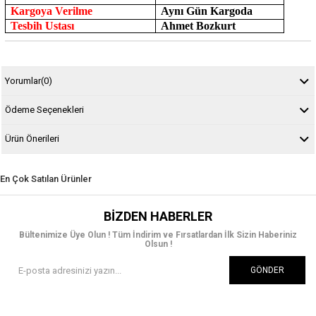
Kargoya Verilme
Aynı Gün Kargoda
Tesbih Ustası
Ahmet Bozkurt
Yorumlar
(0)
Ödeme Seçenekleri
Ürün Önerileri
En Çok Satılan Ürünler
BIZDEN HABERLER
Bültenimize Üye Olun ! Tüm İndirim ve Fırsatlardan İlk Sizin Haberiniz
Olsun !
GÖNDER