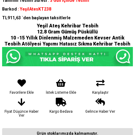
Tahmini Teslim Süresi
:
3 Gün İçinde Teslim
Barkod
:
YeşilAtesKT238
TL911,63
`den başlayan taksitlerle
Yeşil Ateş Kehribar Tesbih
12.8 Gram Gümüş Püsküllü
10 -15 Yıllık Dinlenmiş Malzemeden Kevser Antik
Tesbih Atölyesi Yapımı Hatasız Sıkma Kehribar Tesbih
Favorilere Ekle
İstek Listeme Ekle
Karşılaştır
Fiyat Düşünce Haber
Kargo Bedava
Gelince Haber Ver
Ver
Ürün stoklarımızda kalmamıştır.