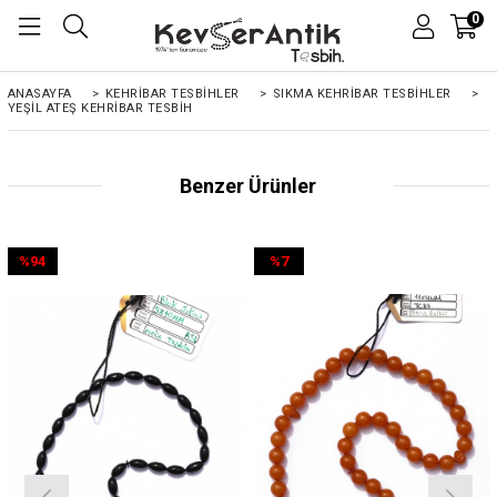
0
ANASAYFA
>
KEHRIBAR TESBIHLER
>
SIKMA KEHRİBAR TESBİHLER
>
YEŞIL ATEŞ KEHRIBAR TESBIH
Benzer Ürünler
%94
%7
İndirim
İndirim
%94İndirim
%7İndirim